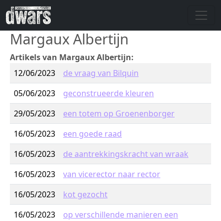
Overslaan en naar de inhoud gaan
Margaux Albertijn
Artikels van Margaux Albertijn:
12/06/2023
de vraag van Bilquin
05/06/2023
geconstrueerde kleuren
29/05/2023
een totem op Groenenborger
16/05/2023
een goede raad
16/05/2023
de aantrekkingskracht van wraak
16/05/2023
van vicerector naar rector
16/05/2023
kot gezocht
16/05/2023
op verschillende manieren een