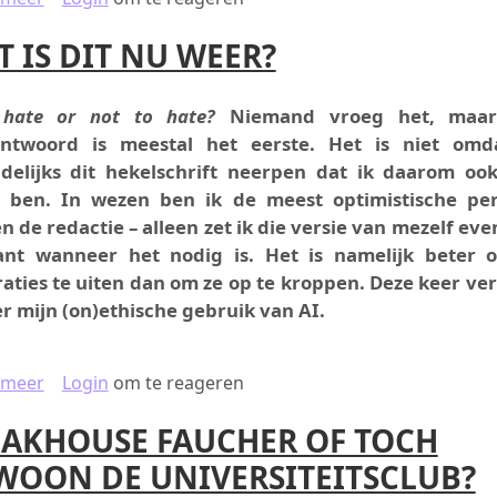
T IS DIT NU WEER?
 hate or not to hate?
Niemand vroeg het, maar
ntwoord is meestal het eerste. Het is niet omd
elijks dit hekelschrift neerpen dat ik daarom oo
r ben. In wezen ben ik de meest optimistische pe
n de redactie – alleen zet ik die versie van mezelf eve
ant wanneer het nodig is. Het is namelijk beter 
raties te uiten dan om ze op te kroppen. Deze keer vert
er mijn (on)ethische gebruik van AI.
over WAT IS DIT NU WEER?
 meer
Login
om te reageren
EAKHOUSE FAUCHER OF TOCH
WOON DE UNIVERSITEITSCLUB?