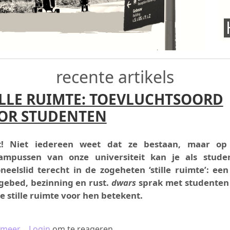
recente artikels
ILLE RUIMTE: TOEVLUCHTSOORD
OR STUDENTEN
t! Niet iedereen weet dat ze bestaan, maar op
ampussen van onze universiteit kan je als stude
neelslid terecht in de zogeheten ‘stille ruimte’: een
gebed, bezinning en rust.
dwars
sprak met studenten
e stille ruimte voor hen betekent.
over STILLE RUIMTE: TOEVLUCHTSOORD VOOR STUD
 meer
Login
om te reageren