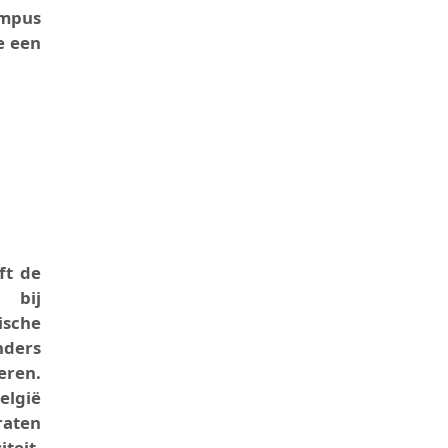
ampus
ie een
 DE KIJKER
ft de
 bij
sche
nders
eren.
elgië
raten
teit,