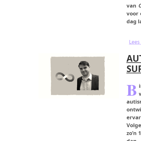
van
voor
dag l
Lees
AU
SU
B
auti
ontw
ervar
Volge
zo’n 
dan 