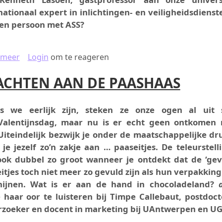
nationaal expert in inlichtingen- en veiligheidsdienst
een persoon met ASS?
over AUTISME ALS OBSTAKEL OF SUPERKRACHT?
 meer
Login
om te reageren
ACHTEN AAN DE PAASHAAS
ls we eerlijk zijn, steken ze onze ogen al uit 
Valentijnsdag, maar nu is er echt geen ontkomen
Uiteindelijk bezwijk je onder de maatschappelijke dr
 je jezelf zo’n zakje aan … paaseitjes. De teleurstelli
ok dubbel zo groot wanneer je ontdekt dat de ‘gev
itjes toch niet meer zo gevuld zijn als hun verpakking
chijnen. Wat is er aan de hand in chocoladeland?
 haar oor te luisteren bij Timpe Callebaut, postdoct
zoeker en docent in marketing bij UAntwerpen en UG