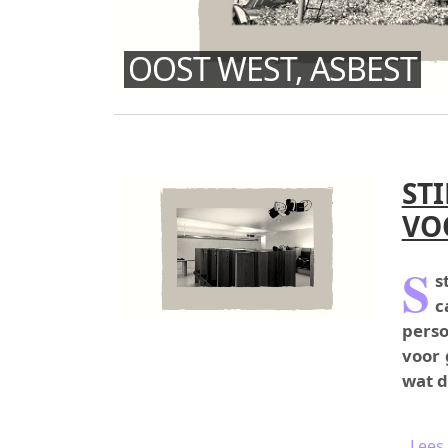
OOST WEST, ASBEST
ST
VO
S
s
c
perso
voor 
wat d
Lees