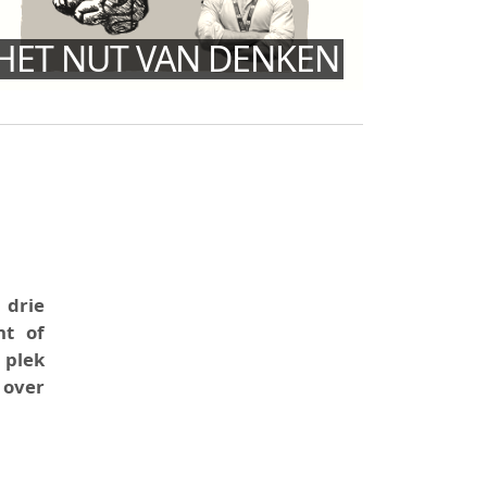
HET NUT VAN DENKEN
 drie
nt of
 plek
 over
ENTEN