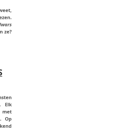
weet,
ezen.
dwars
n ze?
IVERSITEITSCLUB?
S
msten
. Elk
s met
a. Op
ekend