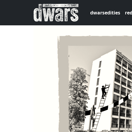
Overslaan en naar de inhoud gaan
dwarsedities
red