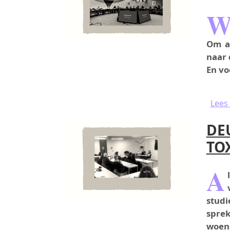
Om a
naar 
En vo
Lees
DE
TOX
A
studi
spre
woens