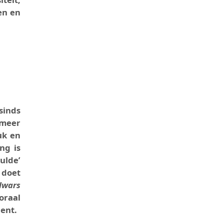
en en
sinds
 meer
uk en
ng is
ulde’
 doet
dwars
oraal
ent.