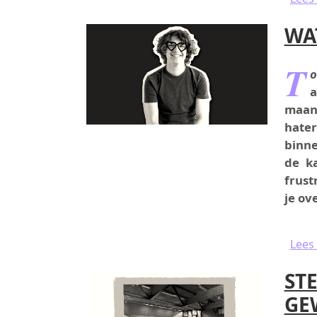
WA
T
o
a
maand
hate
binne
de k
frust
je ov
Lees
ST
GE