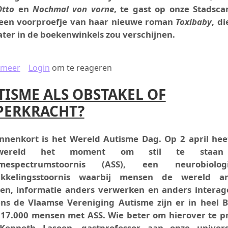
Otto
en
Nochmal von vorne
, te gast op onze Stadsc
 een voorproefje van haar nieuwe roman
Toxibaby
, d
ater in de boekenwinkels zou verschijnen.
over DEUTSCHCAFÉ: DANA VON SUFFRINS TOXIBABY IN
 meer
Login
om te reageren
TISME ALS OBSTAKEL OF
PERKRACHT?
innenkort is het Wereld Autisme Dag. Op 2 april hee
wereld het moment om stil te staan
smespectrumstoornis (ASS), een neurobiologi
ikkelingsstoornis waarbij mensen de wereld a
en, informatie anders verwerken en anders interag
ns de Vlaamse Vereniging Autisme zijn er in heel B
117.000 mensen met ASS. Wie beter om hierover te p
Kenneth Lasoen, gastprofessor aan onze universi