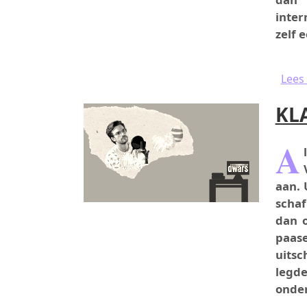
inter
zelf 
Lees
KL
A
aan. 
schaf
dan o
paase
uits
legde
onder