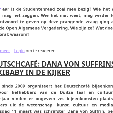
W
aar is de Studentenraad zoal mee bezig? Wie het 
mag het zeggen. Wie het niet weet, mag verder l
ntwoord te geven op deze prangende vraag ging
de Open Algemene Vergadering. Wie zijn ze? Wat doe
oral: waarom?
over STEAKHOUSE FAUCHER OF TOCH GEWOON DE UN
 meer
Login
om te reageren
UTSCHCAFÉ: DANA VON SUFFRIN
IBABY IN DE KIJKER
l sinds 2009 organiseert het Deutschcafé bijeenko
voor liefhebbers van de Duitse taal en cultuur
ejaar vinden er ongeveer zes bijeenkomsten plaat
kers uit de wetenschap, kunst, cultuur en medi
dag 11 maart was schrijfster Dana von Suffrin, b