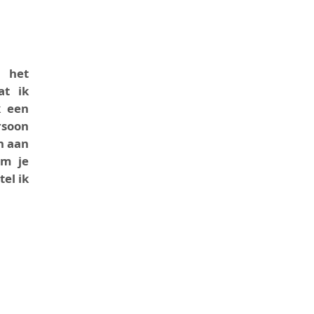
 het
at ik
k een
rsoon
n aan
om je
el ik