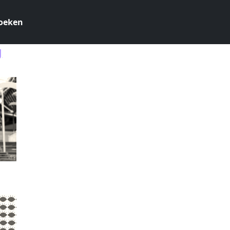
oeken
g