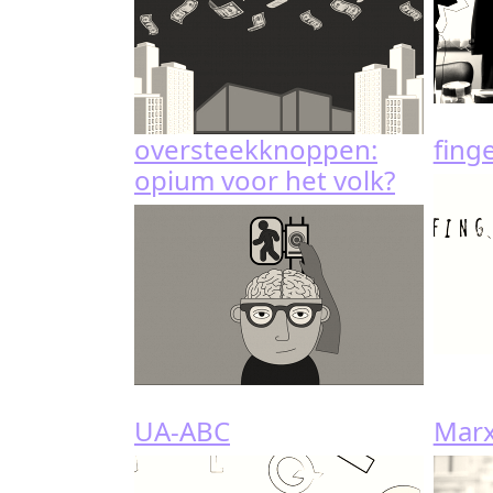
oversteekknoppen:
fing
opium voor het volk?
UA-ABC
Marx