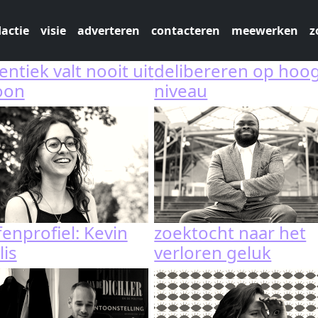
actie
visie
adverteren
contacteren
meewerken
z
ntiek valt nooit uit
delibereren op hoo
oon
niveau
fenprofiel: Kevin
zoektocht naar het
lis
verloren geluk