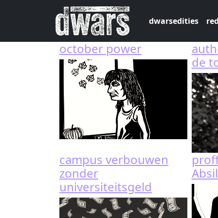
Overslaan en naar de inhoud gaan
dwarsedities
red
october power
authe
de t
campus verbouwen
prof
zonder
Absil
universiteitsgeld