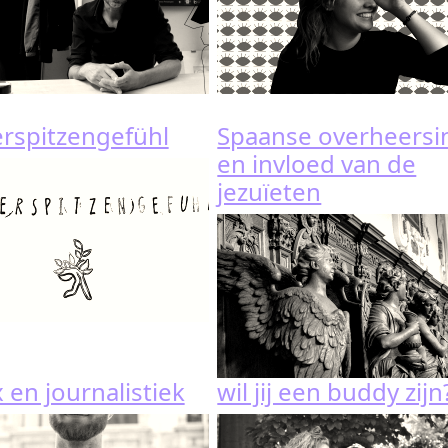
erspitzengefühl
Spaanse overheersi
en invloed van de
jezuïeten
 en journalistiek
wil jij een buddy zijn