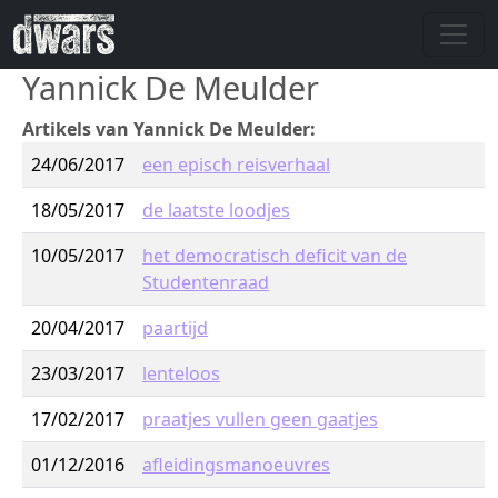
Overslaan en naar de inhoud gaan
Yannick De Meulder
Artikels van Yannick De Meulder:
24/06/2017
een episch reisverhaal
18/05/2017
de laatste loodjes
10/05/2017
het democratisch deficit van de
Studentenraad
20/04/2017
paartijd
23/03/2017
lenteloos
17/02/2017
praatjes vullen geen gaatjes
01/12/2016
afleidingsmanoeuvres