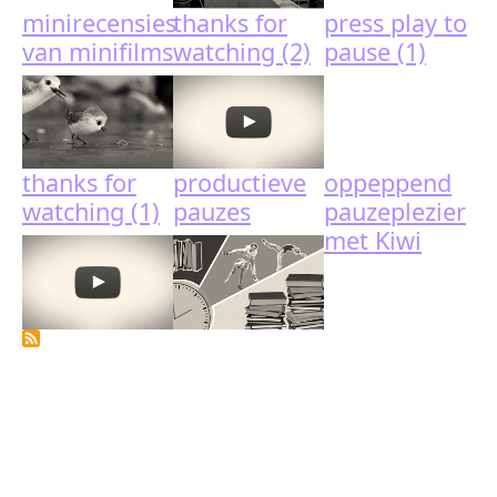
minirecensies
thanks for
press play to
van minifilms
watching (2)
pause (1)
thanks for
productieve
oppeppend
watching (1)
pauzes
pauzeplezier
met Kiwi