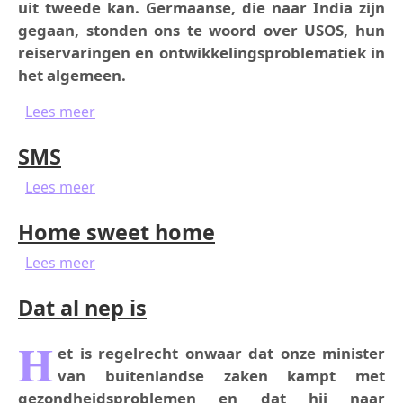
uit tweede kan. Germaanse, die naar India zijn
gegaan, stonden ons te woord over USOS, hun
reiservaringen en ontwikkelingsproblematiek in
het algemeen.
over “Ik denk niet dat het mogelijk is om daa
Lees meer
SMS
over SMS
Lees meer
Home sweet home
over Home sweet home
Lees meer
Dat al nep is
H
et is regelrecht onwaar dat onze minister
van buitenlandse zaken kampt met
gezondheidsproblemen en dat hij naar