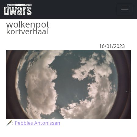
Overslaan en naar de inhoud gaan
wolkenpot
kortverhaal
16/01/2023
🖋:
Pebbles Antonissen