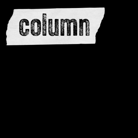
redactie
adverteren
dwarsedities
meewerken
contactere