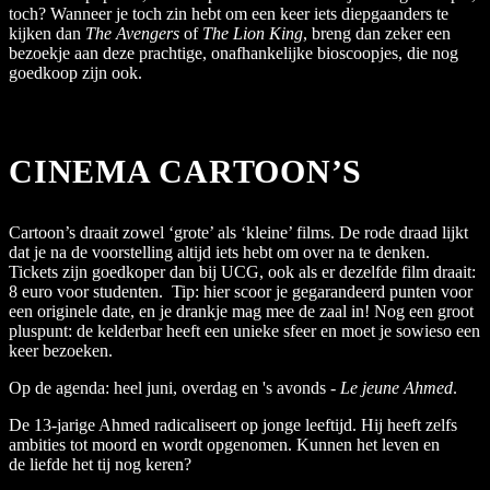
toch? Wanneer je toch zin hebt om een keer iets diepgaanders te
kijken dan
The Avengers
of
The Lion King
, breng dan zeker een
bezoekje aan deze prachtige, onafhankelijke bioscoopjes, die nog
goedkoop zijn ook.
CINEMA CARTOON’S
Cartoon’s draait zowel ‘grote’ als ‘kleine’ films. De rode draad lijkt
dat je na de voorstelling altijd iets hebt om over na te denken.
Tickets zijn goedkoper dan bij UCG, ook als er dezelfde film draait:
8 euro voor studenten. Tip: hier scoor je gegarandeerd punten voor
een originele date, en je drankje mag mee de zaal in! Nog een groot
pluspunt: de kelderbar heeft een unieke sfeer en moet je sowieso een
keer bezoeken.
Op de agenda: heel juni, overdag en 's avonds -
Le jeune Ahmed
.
De 13-jarige Ahmed radicaliseert op jonge leeftijd. Hij heeft zelfs
ambities tot moord en wordt opgenomen. Kunnen het leven en
de liefde het tij nog keren?