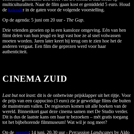
multiculturaliteit. Naar de film gaan kost er gemiddeld 5 euro. Houd
de
kalende
r in de gaten voor de volgende voorstelling.
Op de agenda: 5 juni om 20 uur -
The Gap
.
Drie vrienden groeien op in een kansloze omgeving. Eén van hen
filmt delen van hun jeugd en legt vast hoe ze al snel volwassen
moeten worden. Jaren later keert hij terug om te zien hoe het de
anderen vergaat. Een film die geprezen werd voor haar
authenticiteit.
CINEMA ZUID
Last but not leas
t: dit is de onbetwiste prijsklapper uit het rijtje. Voor
de prijs van een cappucino (3 euro) zie je geweldige films die buiten
de mainstream vallen. De regisseurs komen uit alle hoeken van de
wereld. Binnenkort gaat deze cinema samen met De Studio verder.
Dit is dus de laatste kans om haar te bezoeken – mét gratis toegang
tot het bijbehorende filmmuseum! Wat wil je nog meer?
Op de
agenda
: 14 juni, 20.30 uur -
Percussion Landscapes
by Aldo