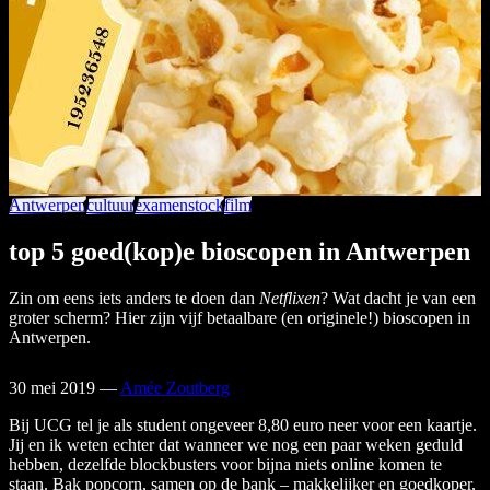
Antwerpen
cultuur
examenstock
film
top 5 goed(kop)e bioscopen in Antwerpen
Zin om eens iets anders te doen dan
Netflixen
? Wat dacht je van een
groter scherm? Hier zijn vijf betaalbare (en originele!) bioscopen in
Antwerpen.
30 mei 2019
—
Amée Zoutberg
Bij UCG tel je als student ongeveer 8,80 euro neer voor een kaartje.
Jij en ik weten echter dat wanneer we nog een paar weken geduld
hebben, dezelfde blockbusters voor bijna niets online komen te
staan. Bak popcorn, samen op de bank – makkelijker en goedkoper,