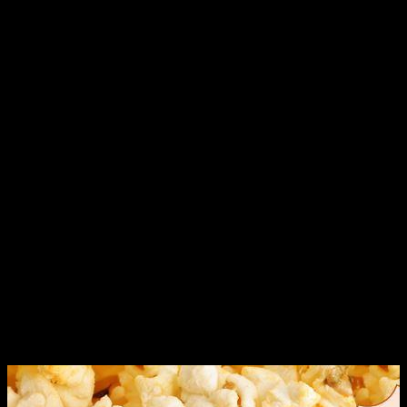
visie
krom
Donker