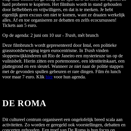
hard proberen te kopiëren. Het filmhuis wordt in stand gehouden
door liefhebbers en vrijwilligers, en dat is te merken. Je hebt
eigenlijk geen excuus om niet te komen, want ze draaien werkelijk
alles. Af en toe organiseren ze debatten en zelfs ecocursussen!
Tickets aan 5 euro.
Op de agenda: 2 juni om 10 uur -
Trash
, mét brunch
Deze filmbrunch wordt gepresenteerd door Intal, een politieke
grassrootsbeweging tegen eurocentrisme. In
Trash
vinden
sloppenwijkkinderen uit Rio de Janeiro een mysterieuze tas op de
vuilnisbelt. Hierin zitten een portemonnee, een identiteitskaart, een
plattegrond en een sleutel. Wanneer ze niet naar de politie stappen
met de gevonden spullen gebeuren er rare dingen. Film én lunch
voor maar 7 euro. Klik
hier
voor hun agenda.
DE ROMA
Dit cultureel centrum organiseert een ongelofelijk breed scala aan
activiteiten. Zo worden er geregeld ook voorstellingen, debatten en
concerten gehouden. Een troef van De Roma is hun focus op