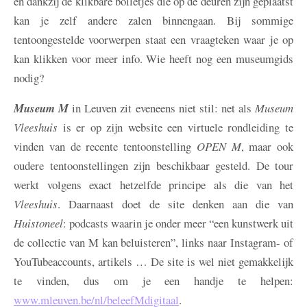
en dankzij de klikbare bolletjes die op de deuren zijn geplaatst
kan je zelf andere zalen binnengaan. Bij sommige
tentoongestelde voorwerpen staat een vraagteken waar je op
kan klikken voor meer info. Wie heeft nog een museumgids
nodig?
Museum M
in Leuven zit eveneens niet stil: net als
Museum
Vleeshuis
is er op zijn website een virtuele rondleiding te
vinden van de recente tentoonstelling
OPEN M
, maar ook
oudere tentoonstellingen zijn beschikbaar gesteld. De tour
werkt volgens exact hetzelfde principe als die van het
Vleeshuis
. Daarnaast doet de site denken aan die van
Huistoneel
: podcasts waarin je onder meer “een kunstwerk uit
de collectie van M kan beluisteren”, links naar Instagram- of
YouTubeaccounts, artikels … De site is wel niet gemakkelijk
te vinden, dus om je een handje te helpen:
www.mleuven.be/nl/beleefMdigitaal
.