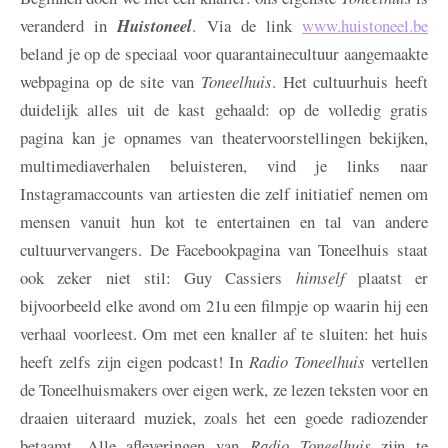
veranderd in
Huistoneel
. Via de link
www.huistoneel.be
beland je op de speciaal voor quarantainecultuur aangemaakte
webpagina op de site van
Toneelhuis
. Het cultuurhuis heeft
duidelijk alles uit de kast gehaald: op de volledig gratis
pagina kan je opnames van theatervoorstellingen bekijken,
multimediaverhalen beluisteren, vind je links naar
Instagramaccounts van artiesten die zelf initiatief nemen om
mensen vanuit hun kot te entertainen en tal van andere
cultuurvervangers. De Facebookpagina van Toneelhuis staat
ook zeker niet stil: Guy Cassiers
himself
plaatst er
bijvoorbeeld elke avond om 21u een filmpje op waarin hij een
verhaal voorleest. Om met een knaller af te sluiten: het huis
heeft zelfs zijn eigen podcast! In
Radio Toneelhuis
vertellen
de Toneelhuismakers over eigen werk, ze lezen teksten voor en
draaien uiteraard muziek, zoals het een goede radiozender
betaamt. Alle afleveringen van
Radio Toneelhuis
zijn te