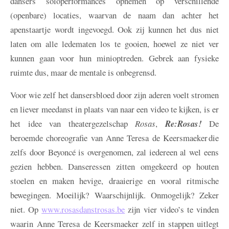
dansers soloperformances opnemen op verschillende
(openbare) locaties, waarvan de naam dan achter het
apenstaartje wordt ingevoegd. Ook zij kunnen het dus niet
laten om alle ledematen los te gooien, hoewel ze niet ver
kunnen gaan voor hun minioptreden. Gebrek aan fysieke
ruimte dus, maar de mentale is onbegrensd.
Voor wie zelf het dansersbloed door zijn aderen voelt stromen
en liever meedanst in plaats van naar een video te kijken, is er
het idee van theatergezelschap
Rosas
,
Re:Rosas!
De
beroemde choreografie van Anne Teresa de Keersmaeker die
zelfs door Beyoncé is overgenomen, zal iedereen al wel eens
gezien hebben. Danseressen zitten omgekeerd op houten
stoelen en maken hevige, draaierige en vooral ritmische
bewegingen. Moeilijk? Waarschijnlijk. Onmogelijk? Zeker
niet. Op
www.rosasdanstrosas.be
zijn vier video’s te vinden
waarin Anne Teresa de Keersmaeker zelf in stappen uitlegt