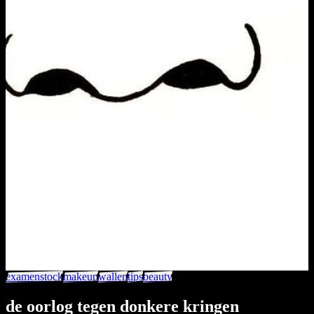
examenstock
makeup
wallen
tips
beauty
de oorlog tegen donkere kringen