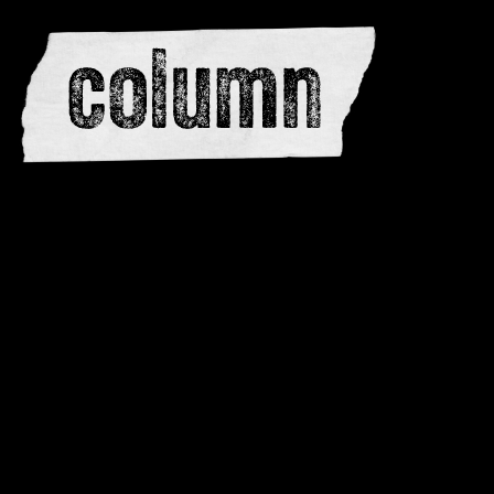
redactie
adverteren
dwarsedities
meewerken
contactere