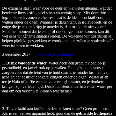
De examens staan weer voor de deur en we weten allemaal wat dat
betekent: liters koffie, veel stress en weinig slaap. Mix deze drie
ingrediënten tezamen en het resultaat is de ideale cocktail voor
wallen onder de ogen. Wanneer je dagen lang in isolatie leeft, en de
enige die je te zien krijgt je moeder is, dan maakt dit niet zo veel uit.
Maar het moment dat je een prof onder ogen moet komen, kan dit
wel eens tot gênante situaties leiden. De volgende vijf tips zullen je
helpen pijnlijke gesprekken te voorkomen en zullen je stralende zelf
weer tot leven te wekken.
3 december 2017
—
Charlotte Bourguignon
1.
Drink voldoende water.
Water heeft een grote invloed op je
gezondheid, en jawel, ook op je wallen. Een gezonde levensstijl
zorgt ervoor dat de teint van je huid straalt, je minder last hebt van
acne én het bestrijdt donkere kringen onder de ogen. Wissel af en
toe je Nalu of koffie eens in voor een glas water, en je donkere
kringen zijn verleden tijd. Drink minstens anderhalve liter water per
dag om een verschil te kunnen waarnemen.
2. Te verslaafd aan koffie om deze te laten staan? Geen probleem.
Als je een Senseo apparaat hebt, gooi dan de
gebruikte koffiepads