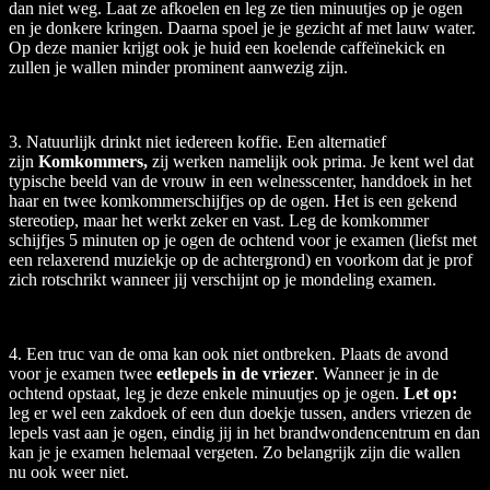
dan niet weg. Laat ze afkoelen en leg ze tien minuutjes op je ogen
en je donkere kringen. Daarna spoel je je gezicht af met lauw water.
Op deze manier krijgt ook je huid een koelende caffeïnekick en
zullen je wallen minder prominent aanwezig zijn.
3. Natuurlijk drinkt niet iedereen koffie. Een alternatief
zijn
Komkommers,
zij werken namelijk ook prima. Je kent wel dat
typische beeld van de vrouw in een welnesscenter, handdoek in het
haar en twee komkommerschijfjes op de ogen. Het is een gekend
stereotiep, maar het werkt zeker en vast. Leg de komkommer
schijfjes 5 minuten op je ogen de ochtend voor je examen (liefst met
een relaxerend muziekje op de achtergrond) en voorkom dat je prof
zich rotschrikt wanneer jij verschijnt op je mondeling examen.
4. Een truc van de oma kan ook niet ontbreken. Plaats de avond
voor je examen twee
eetlepels in de vriezer
. Wanneer je in de
ochtend opstaat, leg je deze enkele minuutjes op je ogen.
Let op:
leg er wel een zakdoek of een dun doekje tussen, anders vriezen de
lepels vast aan je ogen, eindig jij in het brandwondencentrum en dan
kan je je examen helemaal vergeten. Zo belangrijk zijn die wallen
nu ook weer niet.