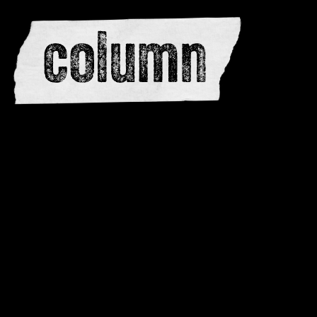
redactie
adverteren
dwarsedities
meewerken
contactere