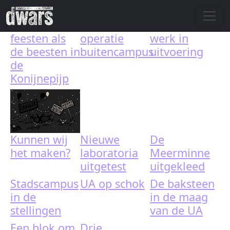
Skip to main content
feesten als
operatie
werk in
de beesten in
buitencampus
uitvoering
de
Konijnepijp
Kunnen wij
Nieuwe
De
het maken?
laboratoria
Meerminne
uitgetest
uitgekleed
Stadscampus
UA op schok
De baksteen
in de
in de maag
stellingen
van de UA
Een blok om
Drie