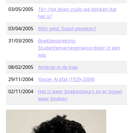
03/05/2005
16+: Het leven zoals we denken dat
het is?
03/04/2005
Mijn geld. Goed geweten?
31/03/2005
Boekbespreking:
Studentenvertegenwoordiger in een
wip
08/02/2005
Ambras in de klas
29/11/2004
Yasser Arafat (1929-2004)
02/11/2004
Het is weer boekenbeurs en er liggen
weer boeken