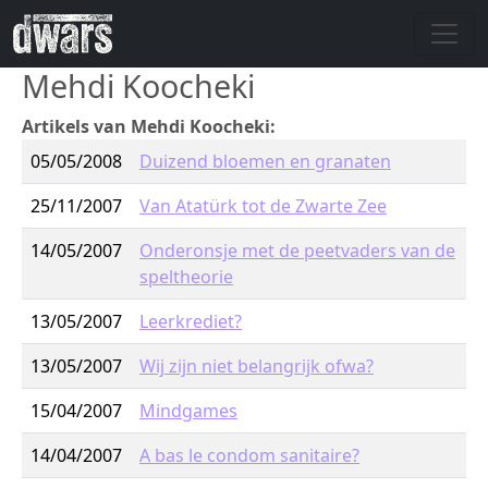
Skip to main content
Mehdi Koocheki
Artikels van Mehdi Koocheki:
05/05/2008
Duizend bloemen en granaten
25/11/2007
Van Atatürk tot de Zwarte Zee
14/05/2007
Onderonsje met de peetvaders van de
speltheorie
13/05/2007
Leerkrediet?
13/05/2007
Wij zijn niet belangrijk ofwa?
15/04/2007
Mindgames
14/04/2007
A bas le condom sanitaire?