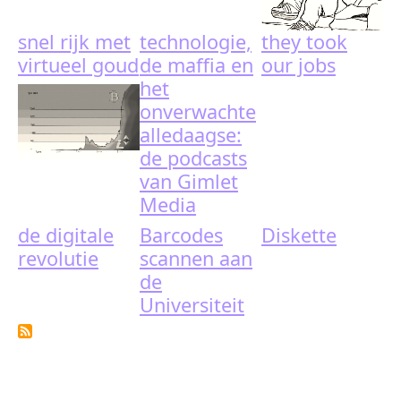
snel rijk met
technologie,
they took
virtueel goud
de maffia en
our jobs
het
onverwachte
alledaagse:
de podcasts
van Gimlet
Media
de digitale
Barcodes
Diskette
revolutie
scannen aan
de
Universiteit