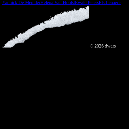
Yannick De Meulder
Helena Van Hoolst
Ewald Peters
Els Lenaerts
© 2026 dwars