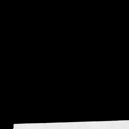
visie
krom
Donker