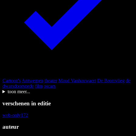
Cartoon's
Antwerpen
theater
Maud Vanhauwaert
De Bromvlieg
de
dwarsdoorsnede
film
oscars
toon meer...
verschenen in editie
web-only
17
2
auteur