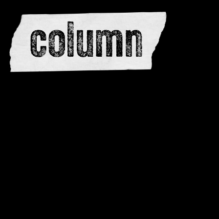
editors
advertise
dwar
issues
meewerken
contacteren