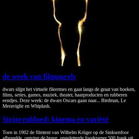
de week van filmparels
dwars slijpt het virtuele fileermes en gaat langs de graat van boeken,
films, series, games, muziek, theater, haarproducten en rubberen
eendjes. Deze week: de dwars Oscars gaan naar... Birdman, Le
Meraviglie en Whiplash.
Sinjorenbloed: kinema en variété
Toen in 1902 de filmtent van Wilhelm Krüger op de Sinksenfoor
afbrandde, ontving de brave, ongeletterde foorkramer 500 frank uit