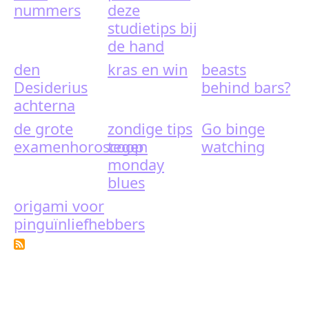
nummers
deze
studietips bij
de hand
den
kras en win
beasts
Desiderius
behind bars?
achterna
de grote
zondige tips
Go binge
examenhoroscoop
tegen
watching
monday
blues
origami voor
pinguïnliefhebbers