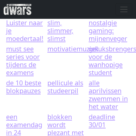
Skip to main content
Luister naar
slim,
nostalgie
je
slimmer,
gaming:
moedertaal!
slimst
mijnenveger
must see
motivatiemuziek
geluksbrenger
series voor
voor de
tijdens de
wanhopige
examens
student
de 10 beste
pellicule als
alle
blokpauzes
studeerpil
aprilvissen
zwemmen in
het water
een
blokken
deadline
examendag
wordt
30/01
in 24
plezant met