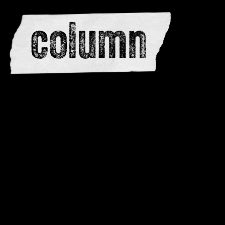
editors
advertise
dwar
issues
meewerken
contacteren