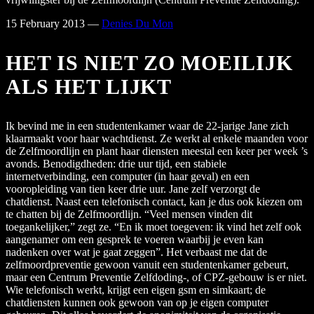
15 February 2013
—
Denies Du Mon
HET IS NIET ZO MOEILIJK
ALS HET LIJKT
Ik bevind me in een studentenkamer waar de 22-jarige Jane zich
klaarmaakt voor haar wachtdienst. Ze werkt al enkele maanden voor
de Zelfmoordlijn en plant haar diensten meestal een keer per week ’s
avonds. Benodigdheden: drie uur tijd, een stabiele
internetverbinding, een computer (in haar geval) en een
vooropleiding van tien keer drie uur. Jane zelf verzorgt de
chatdienst. Naast een telefonisch contact, kan je dus ook kiezen om
te chatten bij de Zelfmoordlijn. “Veel mensen vinden dit
toegankelijker,” zegt ze. “En ik moet toegeven: ik vind het zelf ook
aangenamer om een gesprek te voeren waarbij je even kan
nadenken over wat je gaat zeggen”. Het verbaast me dat de
zelfmoordpreventie gewoon vanuit een studentenkamer gebeurt,
maar een Centrum Preventie Zelfdoding-, of CPZ-gebouw is er niet.
Wie telefonisch werkt, krijgt een eigen gsm en simkaart; de
chatdiensten kunnen ook gewoon van op je eigen computer