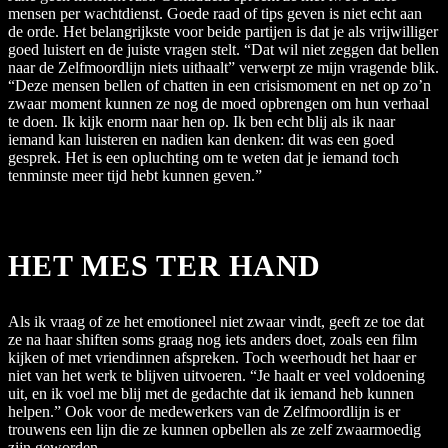
mensen per wachtdienst. Goede raad of tips geven is niet echt aan
de orde. Het belangrijkste voor beide partijen is dat je als vrijwilliger
goed luistert en de juiste vragen stelt. “Dat wil niet zeggen dat bellen
naar de Zelfmoordlijn niets uithaalt” verwerpt ze mijn vragende blik.
“Deze mensen bellen of chatten in een crisismoment en net op zo’n
zwaar moment kunnen ze nog de moed opbrengen om hun verhaal
te doen. Ik kijk enorm naar hen op. Ik ben echt blij als ik naar
iemand kan luisteren en nadien kan denken: dit was een goed
gesprek. Het is een opluchting om te weten dat je iemand toch
tenminste meer tijd hebt kunnen geven.”
HET MES TER HAND
Als ik vraag of ze het emotioneel niet zwaar vindt, geeft ze toe dat
ze na haar shiften soms graag nog iets anders doet, zoals een film
kijken of met vriendinnen afspreken. Toch weerhoudt het haar er
niet van het werk te blijven uitvoeren. “Je haalt er veel voldoening
uit, en ik voel me blij met de gedachte dat ik iemand heb kunnen
helpen.” Ook voor de medewerkers van de Zelfmoordlijn is er
trouwens een lijn die ze kunnen opbellen als ze zelf zwaarmoedig
zijn geworden.