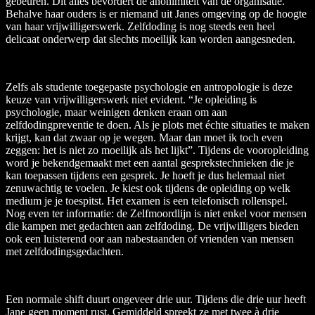
gebeuren. Dit alles bevordert de anonimiteit van de organisatie.
Behalve haar ouders is er niemand uit Janes omgeving op de hoogte
van haar vrijwilligerswerk. Zelfdoding is nog steeds een heel
delicaat onderwerp dat slechts moeilijk kan worden aangesneden.
Zelfs als studente toegepaste psychologie en antropologie is deze
keuze van vrijwilligerswerk niet evident. “Je opleiding is
psychologie, maar weinigen denken eraan om aan
zelfdodingpreventie te doen. Als je plots met échte situaties te maken
krijgt, kan dat zwaar op je wegen. Maar dan moet ik toch even
zeggen: het is niet zo moeilijk als het lijkt”. Tijdens de vooropleiding
word je bekendgemaakt met een aantal gesprekstechnieken die je
kan toepassen tijdens een gesprek. Je hoeft je dus helemaal niet
zenuwachtig te voelen. Je kiest ook tijdens de opleiding op welk
medium je je toespitst. Het examen is een telefonisch rollenspel.
Nog even ter informatie: de Zelfmoordlijn is niet enkel voor mensen
die kampen met gedachten aan zelfdoding. De vrijwilligers bieden
ook een luisterend oor aan nabestaanden of vrienden van mensen
met zelfdodingsgedachten.
Een normale shift duurt ongeveer drie uur. Tijdens die drie uur heeft
Jane geen moment rust. Gemiddeld spreekt ze met twee à drie