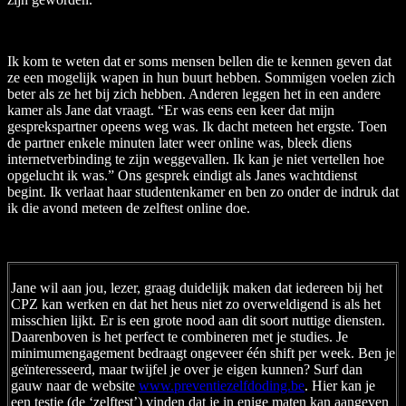
Ik kom te weten dat er soms mensen bellen die te kennen geven dat
ze een mogelijk wapen in hun buurt hebben. Sommigen voelen zich
beter als ze het bij zich hebben. Anderen leggen het in een andere
kamer als Jane dat vraagt. “Er was eens een keer dat mijn
gesprekspartner opeens weg was. Ik dacht meteen het ergste. Toen
de partner enkele minuten later weer online was, bleek diens
internetverbinding te zijn weggevallen. Ik kan je niet vertellen hoe
opgelucht ik was.” Ons gesprek eindigt als Janes wachtdienst
begint. Ik verlaat haar studentenkamer en ben zo onder de indruk dat
ik die avond meteen de zelftest online doe.
Jane wil aan jou, lezer, graag duidelijk maken dat iedereen bij het
CPZ kan werken en dat het heus niet zo overweldigend is als het
misschien lijkt. Er is een grote nood aan dit soort nuttige diensten.
Daarenboven is het perfect te combineren met je studies. Je
minimumengagement bedraagt ongeveer één shift per week. Ben je
geïnteresseerd, maar twijfel je over je eigen kunnen? Surf dan
gauw naar de website
www.preventiezelfdoding.be
. Hier kan je
een testje (de ‘zelftest’) vinden dat je in enige maten kan aangeven