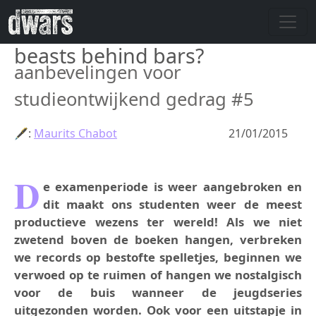
Skip to main content
beasts behind bars?
aanbevelingen voor
studieontwijkend gedrag #5
🖋:
Maurits Chabot
21/01/2015
D
e examenperiode is weer aangebroken en
dit maakt ons studenten weer de meest
productieve wezens ter wereld! Als we niet
zwetend boven de boeken hangen, verbreken
we records op bestofte spelletjes, beginnen we
verwoed op te ruimen of hangen we nostalgisch
voor de buis wanneer de jeugdseries
uitgezonden worden. Ook voor een uitstapje in