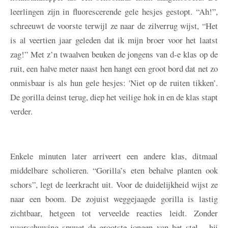
leerlingen zijn in fluorescerende gele hesjes gestopt. “Ah!”,
schreeuwt de voorste terwijl ze naar de zilverrug wijst, “Het
is al veertien jaar geleden dat ik mijn broer voor het laatst
zag!” Met z’n twaalven beuken de jongens van d-e klas op de
ruit, een halve meter naast hen hangt een groot bord dat net zo
onmisbaar is als hun gele hesjes: 'Niet op de ruiten tikken’.
De gorilla deinst terug, diep het veilige hok in en de klas stapt
verder.
Enkele minuten later arriveert een andere klas, ditmaal
middelbare scholieren. “Gorilla’s eten behalve planten ook
schors”, legt de leerkracht uit. Voor de duidelijkheid wijst ze
naar een boom. De zojuist weggejaagde gorilla is lastig
zichtbaar, hetgeen tot verveelde reacties leidt. Zonder
waarschuwing spuugt de grootste jongen van het stel – hij