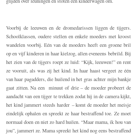
glijden over leuningen en stoten een kinderwagen om.
Voorbij de leeuwen en de dromedarissen liggen de tijgers.
Schoolklassen, oudere stellen en enkele moeders met kroost
wandelen voorbij. Eén van de moeders heeft een groene bril
op en vijf kinderen in haar kielzog, allen eveneens bebrild. Bij
het zien van de tijgers roept ze luid: “Kijk, leeuwen!” en rent
ze vooruit, als was zij het kind. In haar haast vergeet ze één
van haar pagadders, die huilend in het gras achter mijn bankje
gaat zitten. Na een minuut of drie – de moeder probeert de
aandacht van een tijger te trekken zodat hij in de camera kijkt,
het kind jammert steeds harder – komt de moeder het meisje
eindelijk ophalen en spreekt ze haar bestraffend toe. Ze moet
normaal doen en niet zo hard huilen. “Maar mama, ik hou van
jou”, jammert ze. Mama spreekt het kind nog eens bestraffend