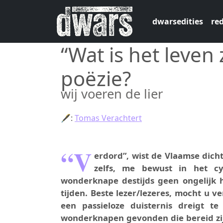
Overslaan en naar de inhoud gaan
dwarsedities
red
“Wat is het leven
poëzie?
wij voeren de lier
🖋:
Tomas Verachtert
“V
erdord”, wist de Vlaamse dich
zelfs, me bewust in het c
wonderknape destijds geen ongelijk ha
tijden. Beste lezer/lezeres, mocht u v
een passieloze duisternis dreigt 
wonderknapen gevonden die bereid zijn 