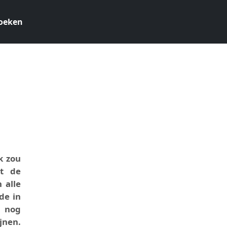
oeken
3
k zou
at de
 alle
de in
r nog
jnen.