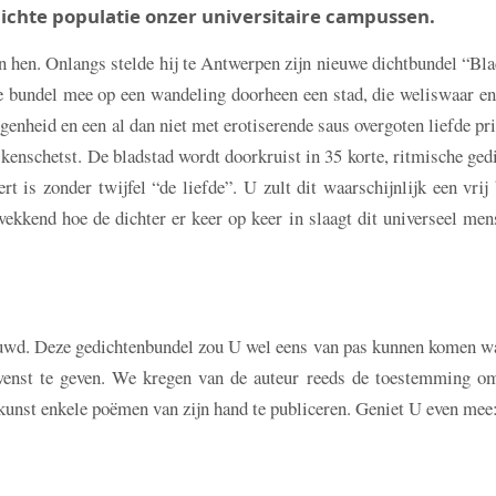
 dichte populatie onzer universitaire campussen.
an hen. Onlangs stelde hij te Antwerpen zijn nieuwe dichtbundel “Bl
de bundel mee op een wandeling doorheen een stad, die weliswaar en
rgenheid en een al dan niet met erotiserende saus overgoten liefde p
 kenschetst. De bladstad wordt doorkruist in 35 korte, ritmische ged
t is zonder twijfel “de liefde”. U zult dit waarschijnlijk een vrij
kkend hoe de dichter er keer op keer in slaagt dit universeel men
uwd. Deze gedichtenbundel zou U wel eens van pas kunnen komen w
wenst te geven. We kregen van de auteur reeds de toestemming om
 kunst enkele poëmen van zijn hand te publiceren. Geniet U even mee