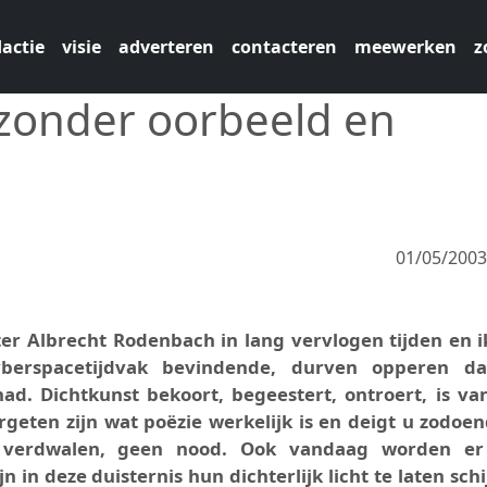
actie
visie
adverteren
contacteren
meewerken
z
 zonder oorbeeld en
01/05/200
ter Albrecht Rodenbach in lang vervlogen tijden en i
yberspacetijdvak bevindende, durven opperen d
d. Dichtkunst bekoort, begeestert, ontroert, is van
ergeten zijn wat poëzie werkelijk is en deigt u zodoen
te verdwalen, geen nood. Ook vandaag worden e
in deze duisternis hun dichterlijk licht te laten schi