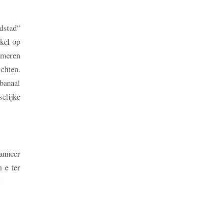
adstad”
kel op
rimeren
ichten.
 banaal
selijke
anneer
 e ter
: