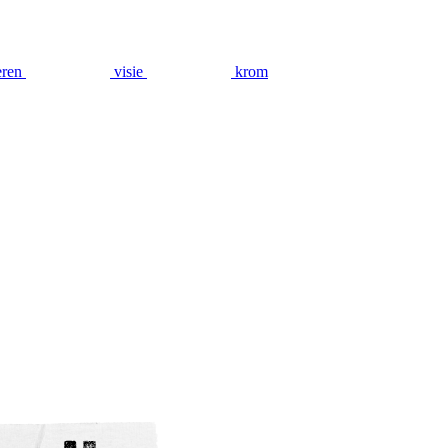
eren
visie
krom