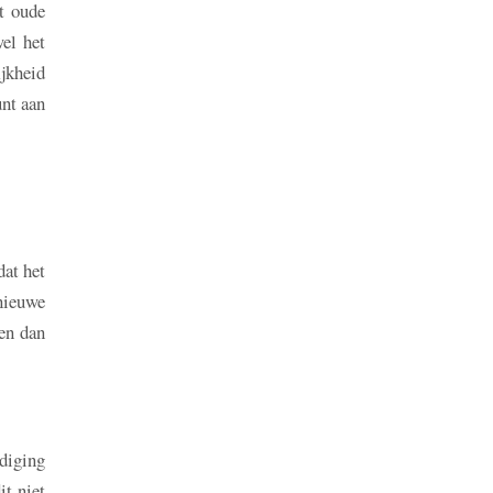
t oude
el het
jkheid
nt aan
dat het
 nieuwe
gen dan
rdiging
it niet