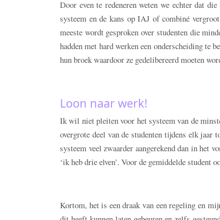
Door even te redeneren weten we echter dat die
systeem en de kans op IAJ of combiné vergroot 
meeste wordt gesproken over studenten die minde
hadden met hard werken een onderscheiding te be
hun broek waardoor ze gedelibereerd moeten word
Loon naar werk!
Ik wil niet pleiten voor het systeem van de mins
overgrote deel van de studenten tijdens elk jaar
systeem veel zwaarder aangerekend dan in het vor
‘ik heb drie elven’. Voor de gemiddelde student oo
Kortom, het is een draak van een regeling en mij
dit heeft kunnen laten gebeuren en zelfs gesteun