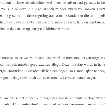
 student in kwestie misschien wel meer twaalven had gehaald in he
zou zijn of deze in elk geval toch minder zwaar zou maken. Hoew
r hoog scoren is deze regeling ook voor de studenten die de mogeli
halen een zware dobber. Eén kleine misstap en ze hebben een buispu
en en de kansen op een graad kleiner worden.
te moeite, maar wel voor loon naar werk en men moet ervan uitgaan 
 toch wel één minder goed examen aflegt. Deze misstap wordt in het
ige. Bovendien is de idee ‘ik heb een negen’ m.i. moeilijker te dra
k geen fijn gevoel, toch zullen er meer dit ervaren dan vroeger.
ns inziens is het moeilijk te begrijpen hoe de studentenvertegenwoo
d heeft. ‘Uniformisering’ is een vaak gehoord argument, maar zou d