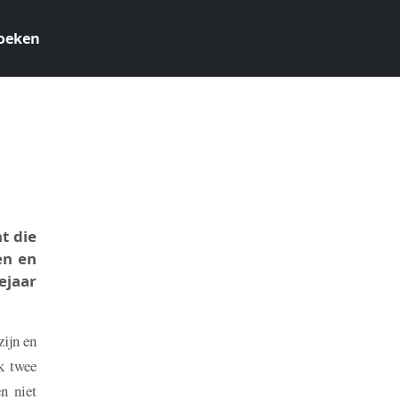
oeken
2
t die
en en
ejaar
zijn en
k twee
n niet