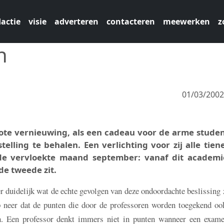
actie
visie
adverteren
contacteren
meewerken
z
n
01/03/200
ote vernieuwing, als een cadeau voor de arme studen
telling te behalen. Een verlichting voor zij alle tien
e vervloekte maand september: vanaf dit academi
de tweede zit.
er duidelijk wat de echte gevolgen van deze ondoordachte beslissing 
p neer dat de punten die door de professoren worden toegekend oo
ch. Een professor denkt immers niet in punten wanneer een exame