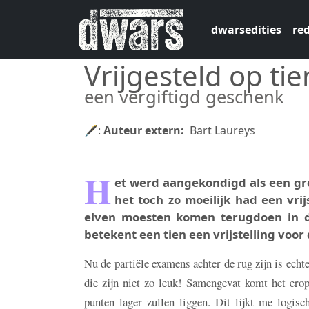
Overslaan en naar de inhoud gaan
dwarsedities
red
Vrijgesteld op tie
een vergiftigd geschenk
🖋:
Auteur extern
Bart Laureys
H
et werd aangekondigd als een gr
het toch zo moeilijk had een vrijs
elven moesten komen terugdoen in d
betekent een tien een vrijstelling voor 
Nu de partiële examens achter de rug zijn is echt
die zijn niet zo leuk! Samengevat komt het ero
punten lager zullen liggen. Dit lijkt me logis