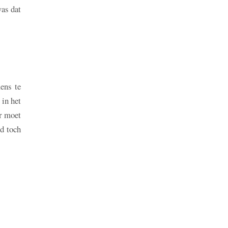
was dat
ens te
 in het
ar moet
d toch