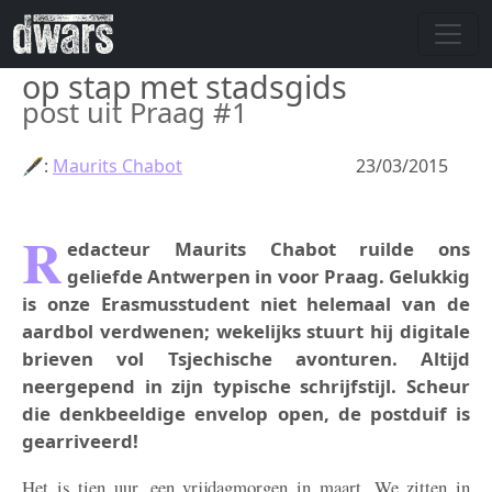
Overslaan en naar de inhoud gaan
op stap met stadsgids
post uit Praag #1
🖋:
Maurits Chabot
23/03/2015
R
edacteur Maurits Chabot ruilde ons
geliefde Antwerpen in voor Praag. Gelukkig
is onze Erasmusstudent niet helemaal van de
aardbol verdwenen; wekelijks stuurt hij digitale
brieven vol Tsjechische avonturen. Altijd
neergepend in zijn typische schrijfstijl. Scheur
die denkbeeldige envelop open, de postduif is
gearriveerd!
Het is tien uur, een vrijdagmorgen in maart. We zitten in