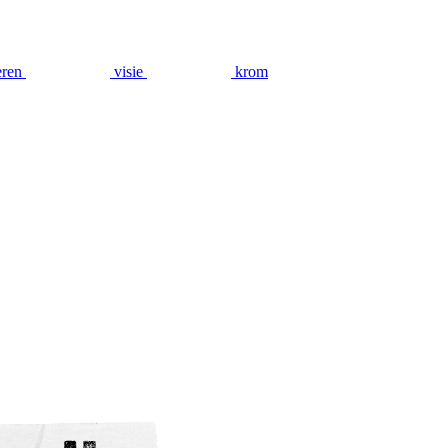
eren
visie
krom