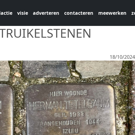
actie
visie
adverteren
contacteren
meewerken
z
STRUIKELSTENEN
18/10/202