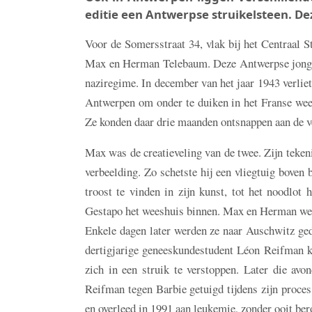
editie een Antwerpse struikelsteen. D
Voor de Somersstraat 34, vlak bij het Centraal S
Max en Herman Telebaum. Deze Antwerpse jongens
naziregime. In december van het jaar 1943 verlie
Antwerpen om onder te duiken in het Franse wees
Ze konden daar drie maanden ontsnappen aan de v
Max was de creatieveling van de twee. Zijn tekeni
verbeelding. Zo schetste hij een vliegtuig boven
troost te vinden in zijn kunst, tot het noodlot
Gestapo het weeshuis binnen. Max en Herman werd
Enkele dagen later werden ze naar Auschwitz gede
dertigjarige geneeskundestudent Léon Reifman k
zich in een struik te verstoppen. Later die av
Reifman tegen Barbie getuigd tijdens zijn proces
en overleed in 1991 aan leukemie, zonder ooit be