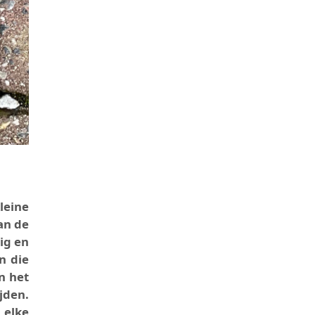
leine
an de
ig en
n die
n het
jden.
 elke