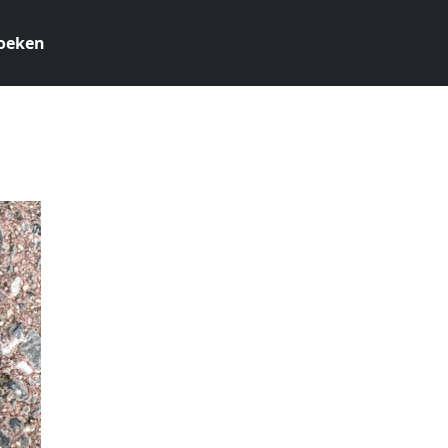
oeken
4