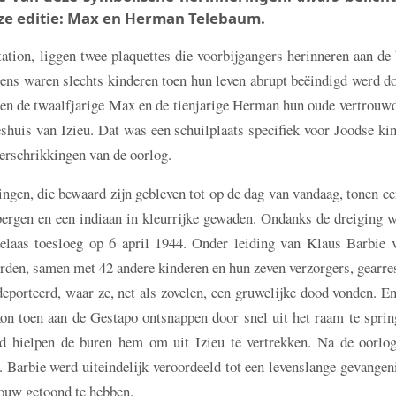
eze editie: Max en Herman Telebaum.
tation, liggen twee plaquettes die voorbijgangers herinneren aan de
 waren slechts kinderen toen hun leven abrupt beëindigd werd do
ten de twaalfjarige Max en de tienjarige Herman hun oude vertrouw
huis van Izieu. Dat was een schuilplaats specifiek voor Joodse kin
erschrikkingen van de oorlog.
ngen, die bewaard zijn gebleven tot op de dag van vandaag, tonen ee
 bergen en een indiaan in kleurrijke gewaden. Ondanks de dreiging w
 helaas toesloeg op 6 april 1944. Onder leiding van Klaus Barbie v
en, samen met 42 andere kinderen en hun zeven verzorgers, gearres
porteerd, waar ze, net als zovelen, een gruwelijke dood vonden. E
on toen aan de Gestapo ontsnappen door snel uit het raam te sprin
ond hielpen de buren hem om uit Izieu te vertrekken. Na de oorlog
. Barbie werd uiteindelijk veroordeeld tot een levenslange gevangen
rouw getoond te hebben.