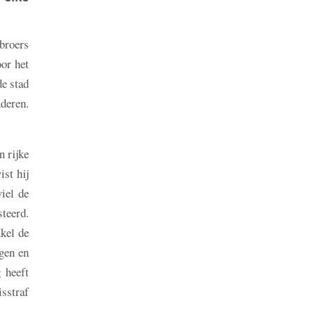
 broers
or het
de stad
deren.
n rijke
ist hij
iel de
teerd.
nkel de
gen en
 heeft
isstraf