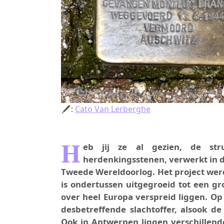
🖋:
Cato Van Lerberghe
H
eb jij ze al gezien, de stru
herdenkingsstenen, verwerkt in d
Tweede Wereldoorlog. Het project wer
is ondertussen uitgegroeid tot een g
over heel Europa verspreid liggen. O
desbetreffende slachtoffer, alsook d
Ook in Antwerpen liggen verschillen