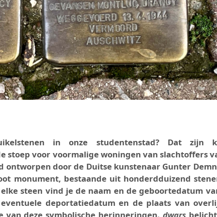
ikelstenen in onze studentenstad? Dat zijn k
e stoep voor voormalige woningen van slachtoffers v
d ontworpen door de Duitse kunstenaar Gunter Demn
root monument, bestaande uit honderdduizend stene
p elke steen vind je de naam en de geboortedatum va
e eventuele deportatiedatum en de plaats van overli
de van deze symbolische herinneringen.
dwars
belicht