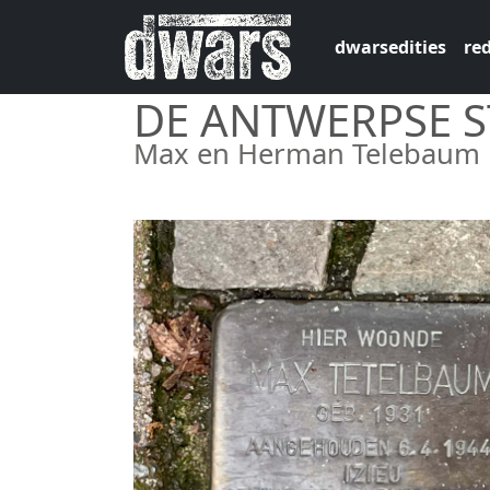
Overslaan en naar de inhoud gaan
dwarsedities
red
DE ANTWERPSE 
Max en Herman Telebaum