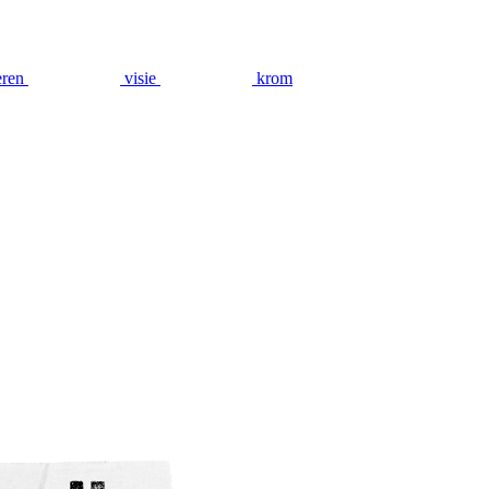
eren
visie
krom