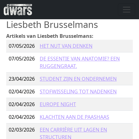
Overslaan en naar de inhoud gaan
Liesbeth Brusselmans
Artikels van Liesbeth Brusselmans:
07/05/2026
HET NUT VAN DENKEN
07/05/2026
DE ESSENTIE VAN ANATOMIE? EEN
RUGGENGRAAT.
23/04/2026
STUDENT ZIJN EN ONDERNEMEN
02/04/2026
STOFWISSELING TOT NADENKEN
02/04/2026
EUROPE NIGHT
02/04/2026
KLACHTEN AAN DE PAASHAAS
02/03/2026
EEN CARRIÈRE UIT LAGEN EN
STRUCTUREN