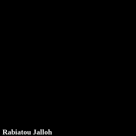
visie
krom
Donker
Rabiatou Jalloh