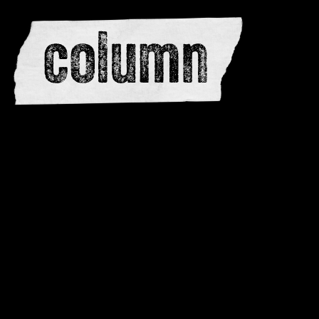
redactie
adverteren
dwarsedities
meewerken
contactere