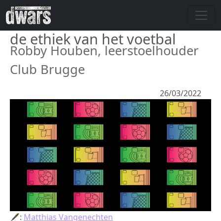
Overslaan en naar de inhoud gaan
de ethiek van het voetbal
Robby Houben, leerstoelhouder
Club Brugge
26/03/2022
🖋:
Matthias Vangenechten