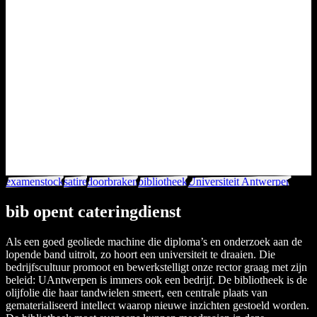
examenstock
satire
doorbraken
bibliotheek
Universiteit Antwerpen
bib opent cateringdienst
Als een goed geoliede machine die diploma’s en onderzoek aan de
lopende band uitrolt, zo hoort een universiteit te draaien. Die
bedrijfscultuur promoot en bewerkstelligt onze rector graag met zijn
beleid: UAntwerpen is immers ook een bedrijf. De bibliotheek is de
olijfolie die haar tandwielen smeert, een centrale plaats van
gematerialiseerd intellect waarop nieuwe inzichten gestoeld worden.