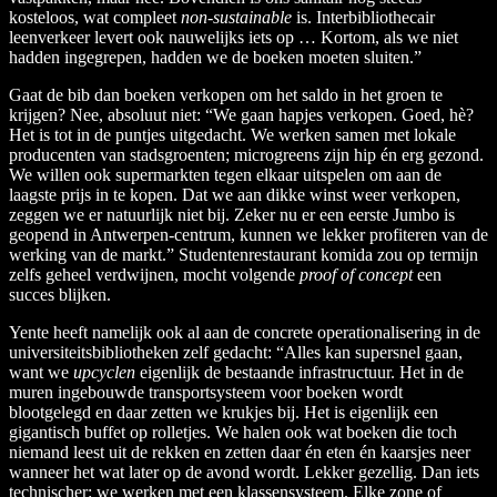
kosteloos, wat compleet
non-sustainable
is. Interbibliothecair
leenverkeer levert ook nauwelijks iets op … Kortom, als we niet
hadden ingegrepen, hadden we de boeken moeten sluiten.”
Gaat de bib dan boeken verkopen om het saldo in het groen te
krijgen? Nee, absoluut niet: “We gaan hapjes verkopen. Goed, hè?
Het is tot in de puntjes uitgedacht. We werken samen met lokale
producenten van stadsgroenten; microgreens zijn hip én erg gezond.
We willen ook supermarkten tegen elkaar uitspelen om aan de
laagste prijs in te kopen. Dat we aan dikke winst weer verkopen,
zeggen we er natuurlijk niet bij. Zeker nu er een eerste Jumbo is
geopend in Antwerpen-centrum, kunnen we lekker profiteren van de
werking van de markt.” Studentenrestaurant komida zou op termijn
zelfs geheel verdwijnen, mocht volgende
proof of concept
een
succes blijken.
Yente heeft namelijk ook al aan de concrete operationalisering in de
universiteitsbibliotheken zelf gedacht: “Alles kan supersnel gaan,
want we
upcyclen
eigenlijk de bestaande infrastructuur. Het in de
muren ingebouwde transportsysteem voor boeken wordt
blootgelegd en daar zetten we krukjes bij. Het is eigenlijk een
gigantisch buffet op rolletjes. We halen ook wat boeken die toch
niemand leest uit de rekken en zetten daar én eten én kaarsjes neer
wanneer het wat later op de avond wordt. Lekker gezellig. Dan iets
technischer: we werken met een klassensysteem. Elke zone of