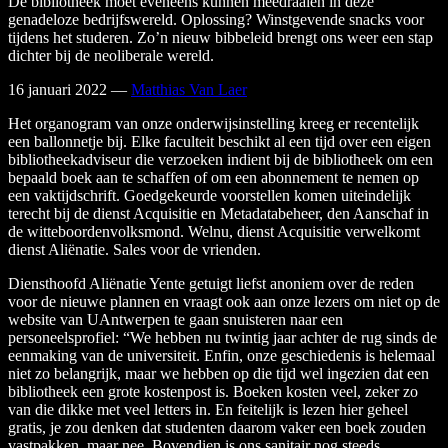
De bibliotheek moet eveneens kunnen meedraaien in deze
genadeloze bedrijfswereld. Oplossing? Winstgevende snacks voor
tijdens het studeren. Zo’n nieuw bibbeleid brengt ons weer een stap
dichter bij de neoliberale wereld.
16 januari 2022
—
Matthias Van Laer
Het organogram van onze onderwijsinstelling kreeg er recentelijk
een ballonnetje bij. Elke faculteit beschikt al een tijd over een eigen
bibliotheekadviseur die verzoeken indient bij de bibliotheek om een
bepaald boek aan te schaffen of om een abonnement te nemen op
een vaktijdschrift. Goedgekeurde voorstellen komen uiteindelijk
terecht bij de dienst Acquisitie en Metadatabeheer, den Aanschaf in
de witteboordenvolksmond. Welnu, dienst Acquisitie verwelkomt
dienst Aliënatie. Sales voor de vrienden.
Diensthoofd Aliënatie Yente getuigt liefst anoniem over de reden
voor de nieuwe plannen en vraagt ook aan onze lezers om niet op de
website van UAntwerpen te gaan snuisteren naar een
personeelsprofiel: “We hebben nu twintig jaar achter de rug sinds de
eenmaking van de universiteit. Enfin, onze geschiedenis is helemaal
niet zo belangrijk, maar we hebben op die tijd wel ingezien dat een
bibliotheek een grote kostenpost is. Boeken kosten veel, zeker zo
van die dikke met veel letters in. En feitelijk is lezen hier geheel
gratis, je zou denken dat studenten daarom vaker een boek zouden
vastpakken, maar nee. Bovendien is ons sanitair nog steeds