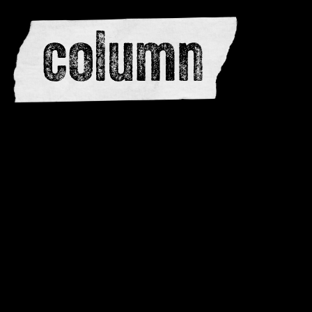
redactie
adverteren
dwarsedities
meewerken
contactere