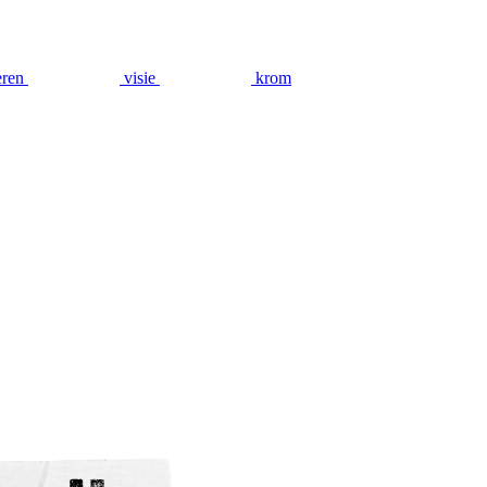
eren
visie
krom