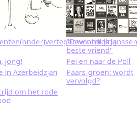
enten(onder)vertegenwoordiging
"Dewinter is Janssen
beste vriend"
, jong!
Peilen naar de Poll
je in Azerbeidzjan
Paars-groen: wordt
vervolgd?
trijd om het rode
ood