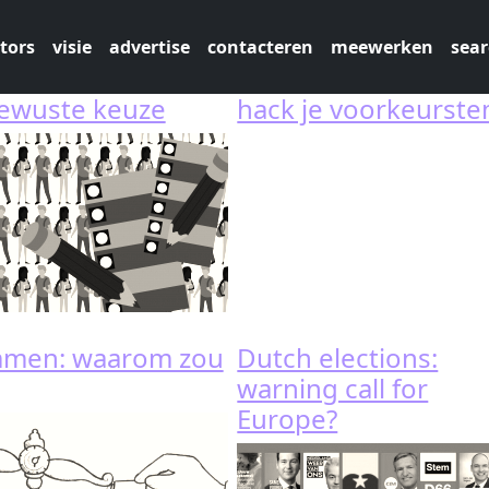
tors
visie
advertise
contacteren
meewerken
sear
ewuste keuze
hack je voorkeurst
mmen: waarom zou
Dutch elections:
warning call for
Europe?