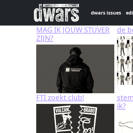
Skip to main content
dwars issues
edi
MAG IK JOUW STUVER
de b
ZIJN?
FTI zoekt club!
ste
ik?