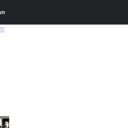
ch
em