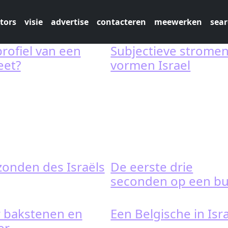
tors
visie
advertise
contacteren
meewerken
sear
profiel van een
Subjectieve strome
eet?
vormen Israel
 zonden des Israëls
De eerste drie
seconden op een b
 bakstenen en
Een Belgische in Isr
er