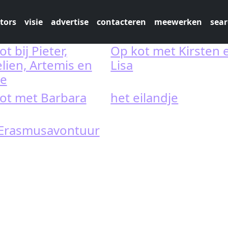
tors
visie
advertise
contacteren
meewerken
sear
t bij Pieter,
Op kot met Kirsten 
lien, Artemis en
Lisa
ne
ot met Barbara
het eilandje
Erasmusavontuur