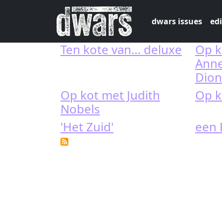
Skip to main content
dwars issues
edi
Ten kote van… deluxe
Op ko
Anne
Dio
Op kot met Judith
Op k
Nobels
'Het Zuid'
een 