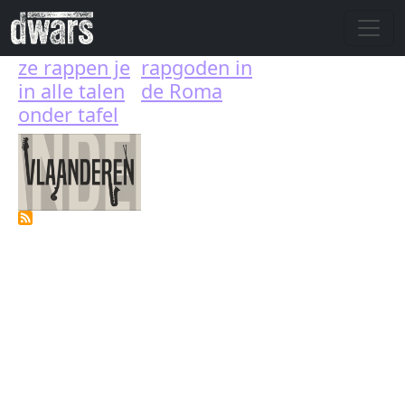
Skip to main content
ze rappen je
rapgoden in
in alle talen
de Roma
onder tafel