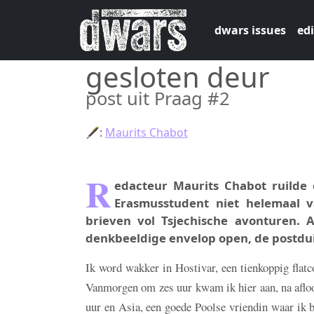
Skip to main content
dwars issues
edi
gesloten deur
post uit Praag #2
🖋:
Maurits Chabot
R
edacteur Maurits Chabot ruilde 
Erasmusstudent niet helemaal v
brieven vol Tsjechische avonturen. Al
denkbeeldige envelop open, de postduif
Ik word wakker in Hostivar, een tienkoppig flatc
Vanmorgen om zes uur kwam ik hier aan, na afloop
uur en Asia, een goede Poolse vriendin waar ik b