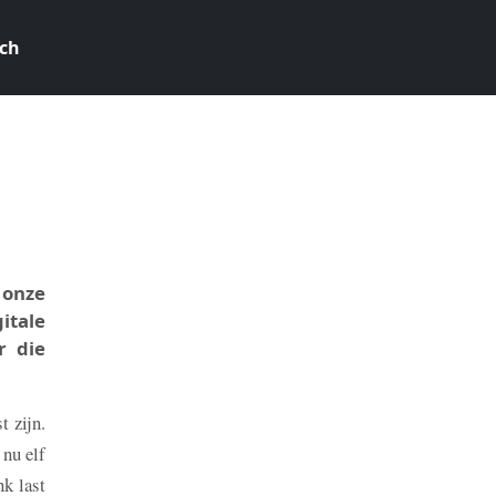
ch
5
 onze
itale
r die
t zijn.
 nu elf
nk last