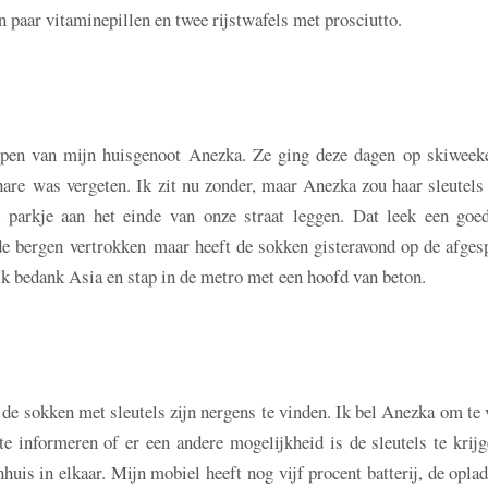
en paar vitaminepillen en twee rijstwafels met prosciutto.
epen van mijn huisgenoot Anezka. Ze ging deze dagen op skiweek
are was vergeten. Ik zit nu zonder, maar Anezka zou haar sleutels
 parkje aan het einde van onze straat leggen. Dat leek een goed
 de bergen vertrokken maar heeft de sokken gisteravond op de afges
 Ik bedank Asia en stap in de metro met een hoofd van beton.
r de sokken met sleutels zijn nergens te vinden. Ik bel Anezka om te
te informeren of er een andere mogelijkheid is de sleutels te krij
huis in elkaar. Mijn mobiel heeft nog vijf procent batterij, de oplad