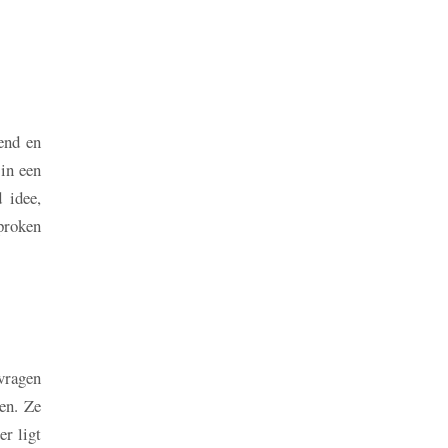
end en
 in een
 idee,
proken
 vragen
gen. Ze
er ligt