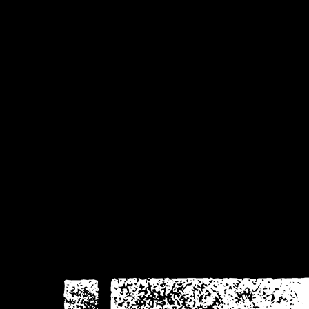
visie
krom
Donker