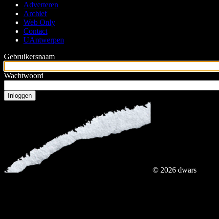
Adverteren
hoofdmenu
Archief
Web Only
Contact
UAntwerpen
Gebruikersnaam
Wachtwoord
© 2026 dwars