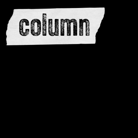
redactie
adverteren
dwarsedities
meewerken
contactere