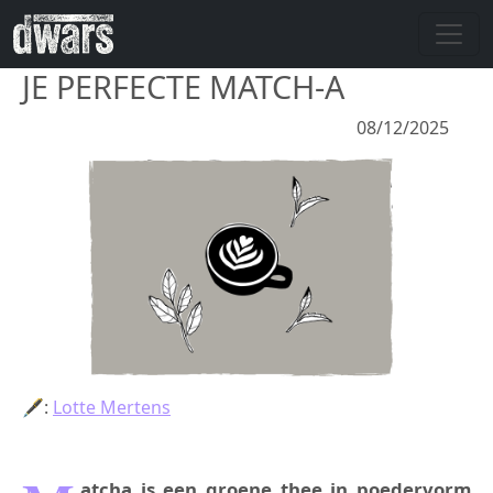
Overslaan en naar de inhoud gaan
JE PERFECTE MATCH-A
08/12/2025
🖋:
Lotte Mertens
atcha is een groene thee in poedervorm