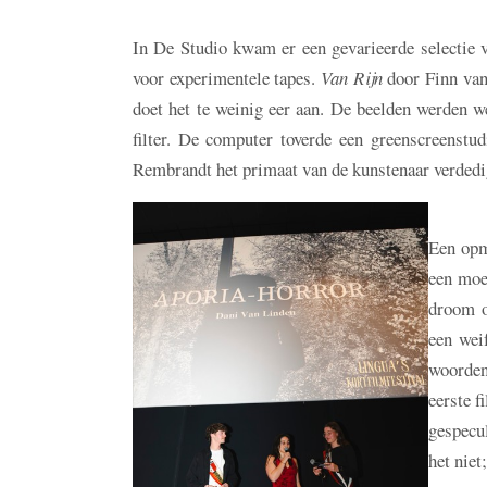
In De Studio kwam er een gevarieerde selectie v
voor experimentele tapes.
Van Rijn
door Finn van
doet het te weinig eer aan. De beelden werden w
filter. De computer toverde een greenscreenst
Rembrandt het primaat van de kunstenaar verded
Een opm
een moed
droom o
een wei
woorden
eerste f
gespecu
het niet