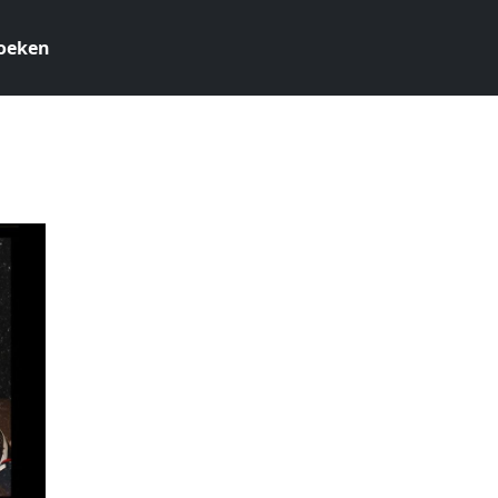
oeken
5