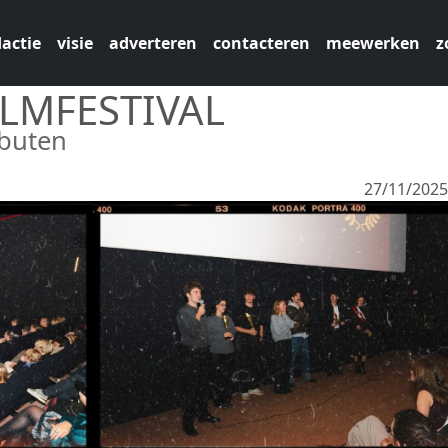
actie
visie
adverteren
contacteren
meewerken
z
ILMFESTIVAL
ebuten
27/11/202