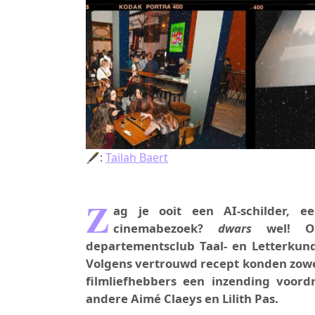
🖋:
Tailah Baert
Z
ag je ooit een AI-schilder, 
cinemabezoek?
dwars
wel! O
departementsclub Taal- en Letterkun
Volgens vertrouwd recept konden zowe
filmliefhebbers een inzending voordr
andere Aimé Claeys en Lilith Pas.