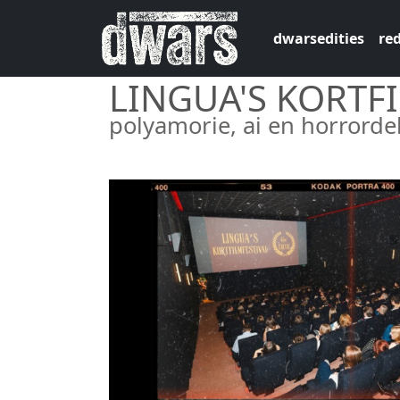
Overslaan en naar de inhoud gaan
dwarsedities
red
LINGUA'S KORTF
polyamorie, ai en horrord