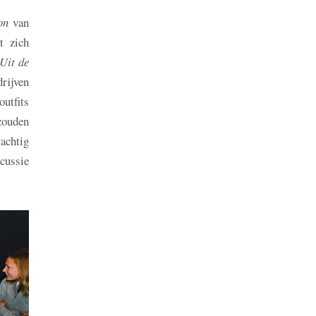
on
van
t zich
Uit de
drijven
utfits
zouden
achtig
cussie