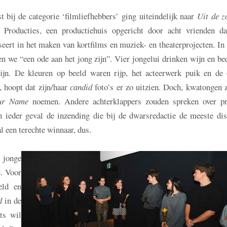
 bij de categorie ‘filmliefhebbers’ ging uiteindelijk naar
Uit de z
 Producties, een productiehuis opgericht door acht vrienden da
seert in het maken van kortfilms en muziek- en theaterprojecten. In
n we “een ode aan het jong zijn”. Vier jongelui drinken wijn en be
ijn. De kleuren op beeld waren rijp, het acteerwerk puik en de o
, hoopt dat zijn/haar
candid
foto’s er zo uitzien. Doch, kwatongen 
ur Name
noemen. Andere achterklappers zouden spreken over pr
n ieder geval de inzending die bij de dwarsredactie de meeste dis
al een terechte winnaar, dus.
 jonge
. Voor
eld en
xd
in de
ts wil