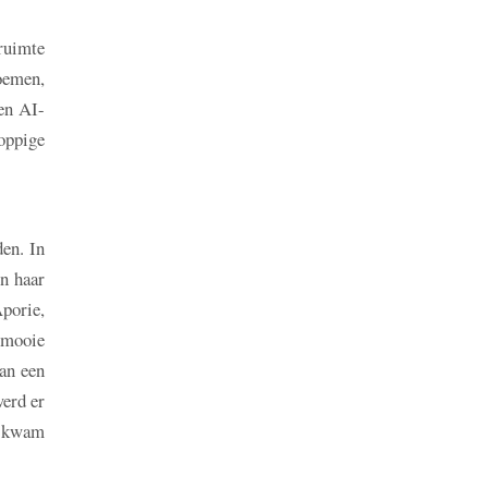
ruimte
oemen,
en AI-
oppige
en. In
en haar
porie,
 mooie
an een
werd er
r kwam