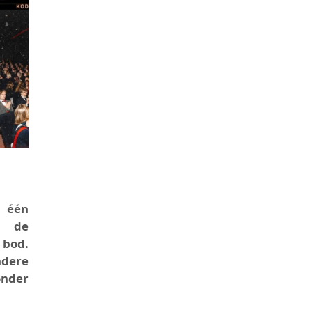
s één
, de
 bod.
ndere
onder