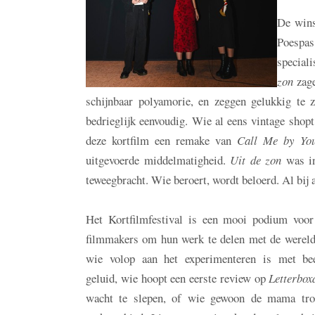
De winst
Poespas
speciali
zon
zage
schijnbaar polyamorie, en zeggen gelukkig te z
bedrieglijk eenvoudig. Wie al eens vintage shopt
deze kortfilm een remake van
Call Me by Yo
uitgevoerde middelmatigheid.
Uit de zon
was i
teweegbracht. Wie beroert, wordt beloerd. Al bij 
Het Kortfilmfestival is een mooi podium voor
filmmakers om hun werk te delen met de wereld
wie volop aan het experimenteren is met be
geluid, wie hoopt een eerste review op
Letterbo
wacht te slepen, of wie gewoon de mama tro