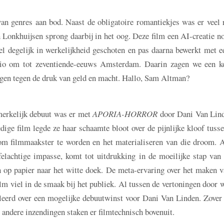
an genres aan bod. Naast de obligatoire romantiekjes was er veel 
 Lonkhuijsen sprong daarbij in het oog. Deze film een AI-creatie n
el degelijk in werkelijkheid geschoten en pas daarna bewerkt met e
udio om tot zeventiende-eeuws Amsterdam. Daarin zagen we een k
igen tegen de druk van geld en macht. Hallo, Sam Altman?
erkelijk debuut was er met
APORIA-HORROR
door Dani Van Lind
ige film legde ze haar schaamte bloot over de pijnlijke kloof tuss
m filmmaakster te worden en het materialiseren van die droom. A
felachtige impasse, komt tot uitdrukking in de moeilijke stap van
 op papier naar het witte doek. De meta-ervaring over het maken v
ilm viel in de smaak bij het publiek. Al tussen de vertoningen door 
leerd over een mogelijke debuutwinst voor Dani Van Linden. Zove
; andere inzendingen staken er filmtechnisch bovenuit.