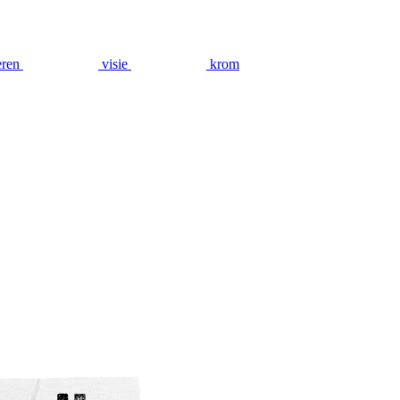
eren
visie
krom