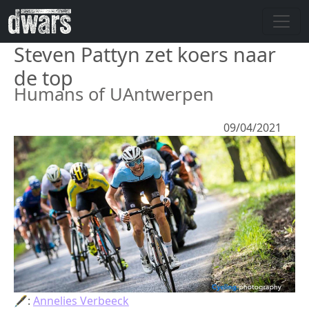
Overslaan en naar de inhoud gaan
Steven Pattyn zet koers naar
de top
Humans of UAntwerpen
09/04/2021
🖋:
Annelies Verbeeck