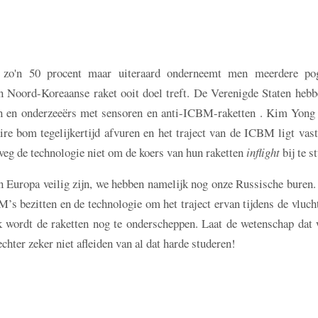
 zo'n 50 procent maar uiteraard onderneemt men meerdere po
een Noord-Koreaanse raket ooit doel treft. De Verenigde Staten heb
en en onderzeeërs met sensoren en anti-ICBM-raketten . Kim Yong
re bom tegelijkertijd afvuren en het traject van de ICBM ligt vas
eg de technologie niet om de koers van hun raketten
inflight
bij te s
n Europa veilig zijn, we hebben namelijk nog onze Russische buren.
s bezitten en de technologie om het traject ervan tijdens de vlucht
k wordt de raketten nog te onderscheppen. Laat de wetenschap dat 
hter zeker niet afleiden van al dat harde studeren!