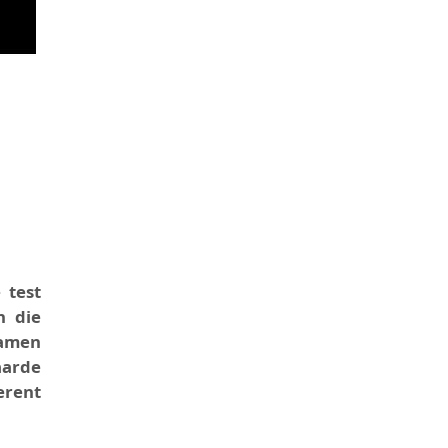
 test
n die
Samen
aarde
erent