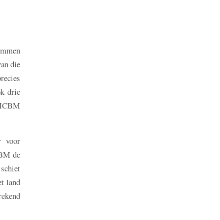
 bommen
an die
recies
k drie
e ICBM
r voor
CBM de
 schiet
t land
rekend