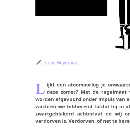
🖋:
Jonas Heymans
L
ijkt een atoomoorlog je onwaarsc
deze zomer? Met de regelmaat v
worden afgevuurd onder impuls van ee
wachten we bibberend totdat hij in al
zwartgeblakerd achterlaat en wij 
verdorven is. Verdorven, of net te ber