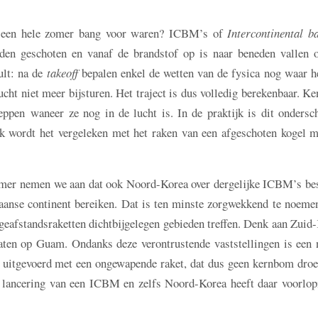
we een hele zomer bang voor waren? ICBM’s of
Intercontinental ba
rden geschoten en vanaf de brandstof op is naar beneden vallen 
ult: na de
takeoff
bepalen enkel de wetten van de fysica nog waar h
cht niet meer bijsturen. Het traject is dus volledig berekenbaar. Ke
eppen waneer ze nog in de lucht is. In de praktijk is dit ondersc
aak wordt het vergeleken met het raken van een afgeschoten kogel 
 zomer nemen we aan dat ook Noord-Korea over dergelijke ICBM’s bes
kaanse continent bereiken. Dat is ten minste zorgwekkend te noeme
geafstandsraketten dichtbijgelegen gebieden treffen. Denk aan Zuid
taten op Guam. Ondanks deze verontrustende vaststellingen is een 
jk uitgevoerd met een ongewapende raket, dat dus geen kernbom droe
de lancering van een ICBM en zelfs Noord-Korea heeft daar voorlop