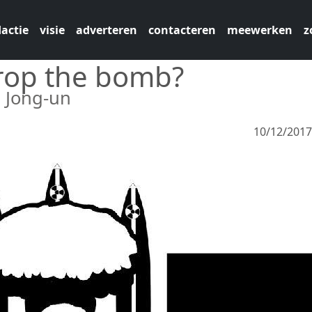
actie
visie
adverteren
contacteren
meewerken
z
rop the bomb?
m Jong-un
10/12/201