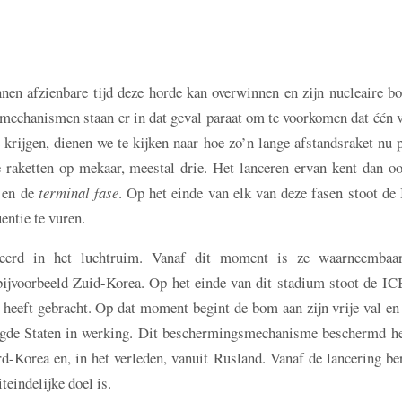
innen afzienbare tijd deze horde kan overwinnen en zijn nucleaire
mechanismen staan er in dat geval paraat om te voorkomen dat één v
rijgen, dienen we te kijken naar hoe zo’n lange afstandsraket nu p
 raketten op mekaar, meestal drie. Het lanceren ervan kent dan oo
e en de
terminal fase
. Op het einde van elk van deze fasen stoot d
entie te vuren.
ceerd in het luchtruim. Vanaf dit moment is ze waarneembaa
 bijvoorbeeld Zuid-Korea. Op het einde van dit stadium stoot de I
r heeft gebracht. Op dat moment begint de bom aan zijn vrije val en
igde Staten in werking. Dit beschermingsmechanisme beschermd he
d-Korea en, in het verleden, vanuit Rusland. Vanaf de lancering be
teindelijke doel is.