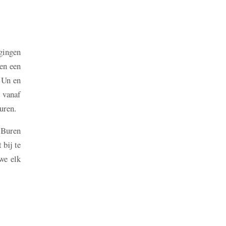
gingen
ben een
 Un en
t vanaf
turen.
 Buren
 bij te
we elk