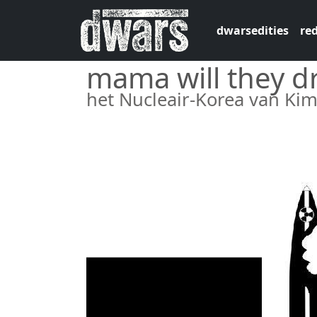
Overslaan en naar de inhoud gaan
dwarsedities
red
mama will they d
het Nucleair-Korea van Ki