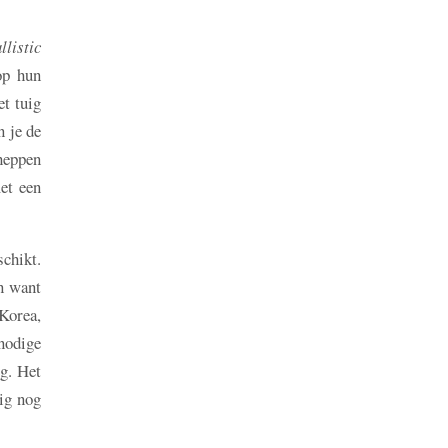
llistic
op hun
et tuig
n je de
heppen
met een
chikt.
n want
-Korea,
nodige
g. Het
ig nog