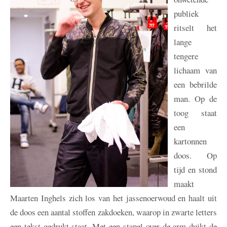
publiek
ritselt het
lange
tengere
lichaam van
een bebrilde
man. Op de
toog staat
een
kartonnen
doos. Op
tijd en stond
maakt
Maarten Inghels zich los van het jassenoerwoud en haalt uit
de doos een aantal stoffen zakdoeken, waarop in zwarte letters
een tekst gedrukt staat. Met een stapel over de arm duikt de