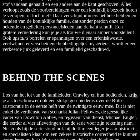
stof vandaan gehaald en een andere aan de kant geschoven. Alles
verloopt zoals de voorbereidingen voor een koninklijk bezoek horen
te verlopen, of toch niet? Daar verschijnt immers het hele hebben en
houden van de koninklijke familie, dat zonder pardon onze zo
bekende en geliefde personeelsleden aan de kant schuift. Een
grotere vernedering kun je je als trouwe dienaar amper voorstellen!
Ook
upstairs
borrelen er spanningen over een erfeniskwestie,
verdwijnen er verscheidene hebbedingetjes mysterieus, wordt er een
verkeerde jurk geleverd en een familielid geschaduwd.
BEHIND THE SCENES
Los van het lot van de familieleden Crawley en hun bedienden, krijg
je als toeschouwer ook een stukje geschiedenis over de Britse
aristocratie in de eerste helft van de twintigste eeuw mee. Dit is niet
enkel de verdienste van scenarist Julian Fellowes, de geestelijke
vader van Downton Abbey, en regisseur van dienst, Michael Engler,
die eerder al vier afleveringen van de serie voor zijn rekening nam.
Net zoals bij de serie stond ook bij de film een legertje aan historici
en specialisten klaar om een zekere historische correctheid te kunnen
garanderen op het vlak van decor, muziek, tekst, kleding en