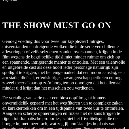
THE SHOW MUST GO ON
Genoeg voeding dus voor twee uur kijkplezier! Intriges,
misverstanden en dreigende wolken die in de serie verschillende
afleveringen of zelfs seizoenen zouden overspannen, krijgen in de
film wegens de begrijpelijke tijdslimiet minder ruimte om zich op
een spannende, intrigerende manier te ontrollen. Met een talentvolle
en uitgebreide cast als deze hoort ieder personage natuurlijk zijn
spotlight te krijgen, met het enige nadeel dat een moordaanslag, een
arrestatie, diefstal, erfenisintriges, zwangerschapsperikelen en nog
zoveel meer elkaar op zo’n hoog tempo opvolgen dat het allemaal
minder tijd krijgt dan het misschien zou verdienen.
De vertaling van serie naar een bioscoopfilm gaat immers
onvermijdelijk gepaard met het wegfilteren van te complexe zaken
en karaktertrekken om in een tijdspanne van twee uur te ontrafelen.
Aangezien scherpe opmerkingen en ruzies niet de kans krijgen te
rijpen tot dramatische proporties, schiet het frivoliteitsgehalte de
hoogte in, met meer ‘ach, wat zeg jij nou’-lachjes in plaats van
spanningen die afleveringen lang aanslepen. Personages waar we al