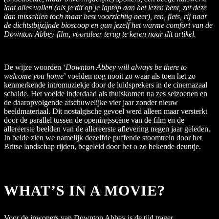
laat alles vallen (als je dit op je laptop aan het lezen bent, zet deze
dan misschien toch maar best voorzichtig neer), ren, fiets, rij naar
de dichtstbijzijnde bioscoop en gun jezelf het warme comfort van de
Downton Abbey-film, vooraleer terug te keren naar dit artikel.
De wijze woorden ‘
Downton Abbey will always be there to
welcome you home
’ voelden nog nooit zo waar als toen het zo
kenmerkende intromuziekje door de luidsprekers in de cinemazaal
schalde. Het voelde inderdaad als thuiskomen na zes seizoenen en
de daaropvolgende afschuwelijke vier jaar zonder nieuw
beeldmateriaal. Dit nostalgische gevoel werd alleen maar versterkt
door de parallel tussen de openingsscène van de film en de
allereerste beelden van de allereerste aflevering negen jaar geleden.
In beide zien we namelijk dezelfde puffende stoomtrein door het
Britse landschap rijden, begeleid door het o zo bekende deuntje.
WHAT’S IN A MOVIE?
Voor de inwoners van Downton Abbey is de tijd trager