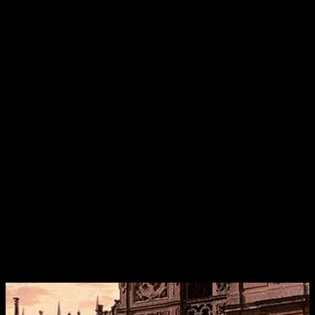
visie
krom
Donker