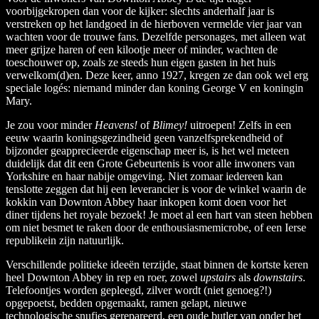
voorbijgekropen dan voor de kijker: slechts anderhalf jaar is
verstreken op het landgoed in de hierboven vermelde vier jaar van
wachten voor de trouwe fans. Dezelfde personages, met alleen wat
meer grijze haren of een kilootje meer of minder, wachten de
toeschouwer op, zoals ze steeds hun eigen gasten in het huis
verwelkom(d)en. Deze keer, anno 1927, kregen ze dan ook wel erg
speciale logés: niemand minder dan koning George V en koningin
Mary.
Je zou voor minder
Heavens!
of
Blimey!
uitroepen! Zelfs in een
eeuw waarin koningsgezindheid geen vanzelfsprekendheid of
bijzonder geapprecieerde eigenschap meer is, is het wel meteen
duidelijk dat dit een Grote Gebeurtenis is voor alle inwoners van
Yorkshire en haar nabije omgeving. Niet zomaar iedereen kan
tenslotte zeggen dat hij een leverancier is voor de winkel waarin de
kokkin van Downton Abbey haar inkopen komt doen voor het
diner tijdens het royale bezoek! Je moet al een hart van steen hebben
om niet besmet te raken door de enthousiasmemicrobe, of een Ierse
republikein zijn natuurlijk.
Verschillende politieke ideeën terzijde, staat binnen de kortste keren
heel Downton Abbey in rep en roer, zowel
upstairs
als
downstairs
.
Telefoontjes worden gepleegd, zilver wordt (niet genoeg?!)
opgepoetst, bedden opgemaakt, ramen gelapt, nieuwe
technologische snufjes gerepareerd, een oude butler van onder het