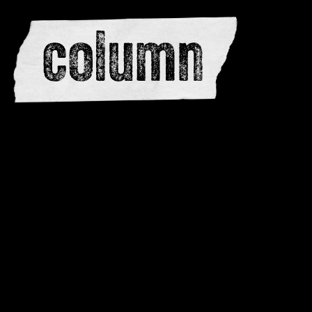
redactie
adverteren
dwarsedities
meewerken
contactere