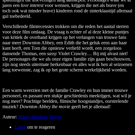
jaren een
love interest
voor wensen, krijgen die net als brave (en
toch ook wat minder brave) kinderen rond de sinterklaastijd allemaal
gul toebedeeld.
Verschillende filmrecensies trokken om die reden het aantal sterren
voor deze film omlaag. De vraag is echter of al deze kleine puntjes
van kritiek de overhand krijgen op het verlangen van trouwe fans
naar meer Downton Abbey, een Edith die het geluk eens aan haar
kant heeft, een Tom die opnieuw verliefd wordt, een zorgeloos
dansende Thomas, een
sassy
Violet Crawley… Bij mij alvast niet!
De personages die we als onze eigen familie zijn gaan beschouwen,
zijn nog steeds uitermate herkenbaar en alles wat ik hen al seizoenen
lang toewenste, zag ik op het grote scherm werkelijkheid worden.
Een warm weerzien met de familie Crawley en hun immer trouwe
personeel, en passant een stukje geschiedenis meekrijgen, wat wil je
nog meer? Prachtige beelden, filmische hoogstandjes, oorstrelende
muziek?
Downton Abbey the movie
geeft het je allemaal!
Auteur:
Margo Buelens-Terryn
Login
om te reageren