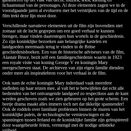
lichaamstaal van de personages. Al deze elementen zagen we in de
voorafgaande jaren al evolueren met het verstrijken van de tijd en de
film trekt deze lijn mooi door.
Verschillende narratieve elementen uit de film zijn bovendien niet
zomaar uit de lucht gegrepen om een goed verhaal te kunnen
brengen, maar vinden daarentegen hun wortels in de geschiedenis.
Zo zijn koninklijke bezoeken aan belangrijke kastelen en
landgoeden meermaals terug te vinden in de Britse
geschiedenisboeken. Een van de historische adviseurs van de film,
Alastair Bruce, bezit zelf een familiegeschiedenis waarin in 1923
een royale visite van koning George V en koningin Mary
neergeschreven staat. De archieven van zijn eigen familie dienden
onder meer als inspiratiebron voor het verhaal in de film.
Ook nam de echte koningin Mary inderdaad vaak meerdere
stafleden op haar reizen mee, al valt het te betwijfelen dat echt alle
bedienden van het ontvangende landgoed zo respectloos aan de kant
werden geschoven zoals we zien gebeuren op het grote scherm. Een
beetje drama maakt alles immers toch net dat tikkeltje spannender!
Ook de roddels over familiale problemen binnen de muren van het
koninklijke paleis, de technologische vernieuwingen en de
spanningen tussen Ierland en de koninklijke familie zijn geïnspireerd
door waargebeurde feiten, vermengd met de nodige artistieke
vrijheid.