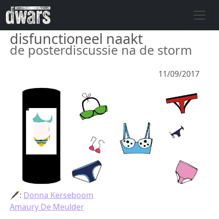
Overslaan en naar de inhoud gaan
disfunctioneel naakt
de posterdiscussie na de storm
11/09/2017
🖋:
Donna Kerseboom
Amaury De Meulder