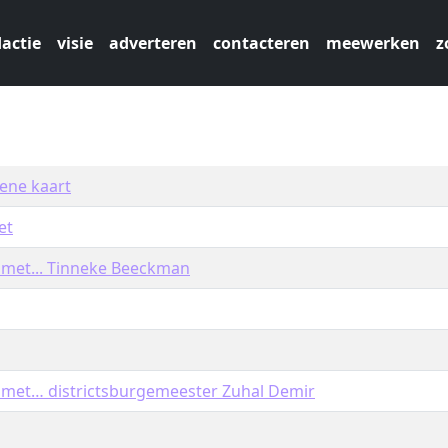
actie
visie
adverteren
contacteren
meewerken
z
ene kaart
et
 met... Tinneke Beeckman
 met… districtsburgemeester Zuhal Demir