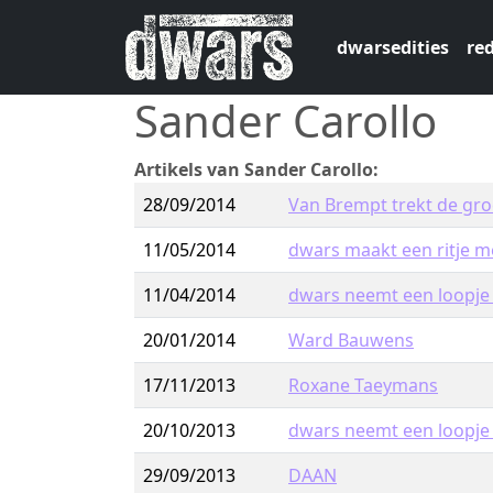
Overslaan en naar de inhoud gaan
dwarsedities
red
Sander Carollo
Artikels van Sander Carollo:
28/09/2014
Van Brempt trekt de gro
11/05/2014
dwars maakt een ritje m
11/04/2014
dwars neemt een loopje
20/01/2014
Ward Bauwens
17/11/2013
Roxane Taeymans
20/10/2013
dwars neemt een loopje
29/09/2013
DAAN