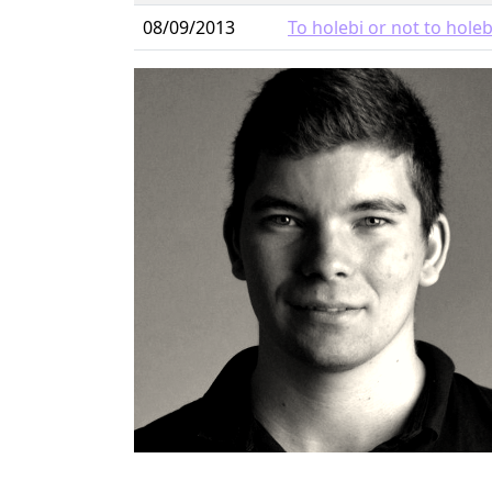
08/09/2013
To holebi or not to holeb