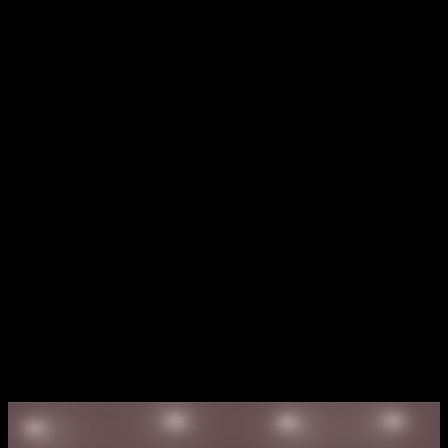
visie
krom
Donker