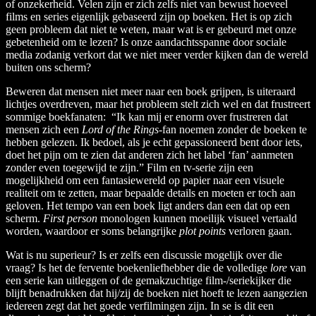
of onzekerheid. Velen zijn er zich zelfs niet van bewust hoeveel
films en series eigenlijk gebaseerd zijn op boeken. Het is op zich
geen probleem dat niet te weten, maar wat is er gebeurd met onze
gebetenheid om te lezen? Is onze aandachtsspanne door sociale
media zodanig verkort dat we niet meer verder kijken dan de wereld
buiten ons scherm?
Beweren dat mensen niet meer naar een boek grijpen, is uiteraard
lichtjes overdreven, maar het probleem stelt zich wel en dat frustreert
sommige boekfanaten: “Ik kan mij er enorm over frustreren dat
mensen zich een
Lord of the Rings
-fan noemen zonder de boeken te
hebben gelezen. Ik bedoel, als je echt gepassioneerd bent door iets,
doet het pijn om te zien dat anderen zich het label ‘fan’ aanmeten
zonder even toegewijd te zijn.” Film en tv-serie zijn een
mogelijkheid om een fantasiewereld op papier naar een visuele
realiteit om te zetten, maar bepaalde details en moeten er toch aan
geloven. Het tempo van een boek ligt anders dan een dat op een
scherm.
First person
monologen kunnen moeilijk visueel vertaald
worden, waardoor er soms belangrijke
plot points
verloren gaan.
Wat is nu superieur? Is er zelfs een discussie mogelijk over die
vraag? Is het de fervente boekenliefhebber die de volledige
lore
van
een serie kan uitleggen of de gemakzuchtige film-/seriekijker die
blijft benadrukken dat hij/zij de boeken niet hoeft te lezen aangezien
iedereen zegt dat het goede verfilmingen zijn. In se is dit een