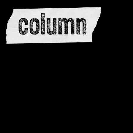
redactie
adverteren
dwarsedities
meewerken
contactere