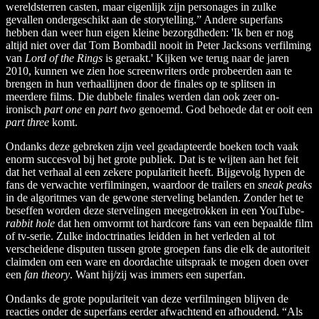
wereldsterren casten, maar eigenlijk zijn personages in zulke
gevallen ondergeschikt aan de storytelling.” Andere superfans
hebben dan weer hun eigen kleine bezorgdheden: 'Ik ben er nog
altijd niet over dat Tom Bombadil nooit in Peter Jacksons verfilming
van
Lord of the Rings
is geraakt.' Kijken we terug naar de jaren
2010, kunnen we zien hoe screenwriters orde probeerden aan te
brengen in hun verhaallijnen door de finales op te splitsen in
meerdere films. Die dubbele finales werden dan ook zeer on-
ironisch
part one
en
part two
genoemd. God behoede dat er ooit een
part three
komt.
Ondanks deze gebreken zijn veel geadapteerde boeken toch vaak
enorm succesvol bij het grote publiek. Dat is te wijten aan het feit
dat het verhaal al een zekere populariteit heeft. Bijgevolg hypen de
fans de verwachte verfilmingen, waardoor de trailers en
sneak peaks
in de algoritmes van de gewone sterveling belanden. Zonder het te
beseffen worden deze stervelingen meegetrokken in een YouTube-
rabbit hole
dat hen omvormt tot hardcore fans van een bepaalde film
of tv-serie. Zulke indoctrinaties leidden in het verleden al tot
verscheidene disputen tussen grote groepen fans die elk de autoriteit
claimden om een ware en doordachte uitspraak te mogen doen over
een
fan theory
. Want hij/zij was immers een superfan.
Ondanks de grote populariteit van deze verfilmingen blijven de
reacties onder de superfans eerder afwachtend en afhoudend. “Als