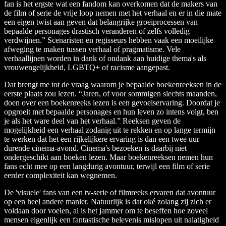
fan is het ergste wat een fandom kan overkomen dat de makers van
de film of serie de vrije loop nemen met het verhaal en er in die mate
een eigen twist aan geven dat belangrijke groeiprocessen van
bepaalde personages drastisch veranderen of zelfs volledig
verdwijnen.” Scenaristen en regisseurs hebben vaak een moeilijke
afweging te maken tussen verhaal of pragmatisme. Vele
verhaallijnen worden in dank of ondank aan huidige thema's als
vrouwengelijkheid, LGBTQ+ of racisme aangepast.
Dat brengt me tot de vraag waarom je bepaalde boekenreeksen in de
eerste plaats zou lezen. “Jaren, of voor sommigen slechts maanden,
doen over een boekenreeks lezen is een gevoelservaring. Doordat je
opgroeit met bepaalde personages en hun leven zo intens volgt, ben
je als het ware deel van het verhaal.” Reeksen geven de
mogelijkheid een verhaal zodanig uit te rekken en op lange termijn
te werken dat het een rijkelijkere ervaring is dan een twee uur
durende cinema-avond. Cinema's bezoeken is daarbij niet
ondergeschikt aan boeken lezen. Maar boekenreeksen nemen hun
fans echt mee op een langdurig avontuur, terwijl een film of serie
eerder complexiteit kan wegnemen.
De 'visuele' fans van een tv-serie of filmreeks ervaren dat avontuur
op een heel andere manier. Natuurlijk is dat oké zolang zij zich er
voldaan door voelen, al is het jammer om te beseffen hoe zoveel
mensen eigenlijk een fantastische belevenis mislopen uit nalatigheid