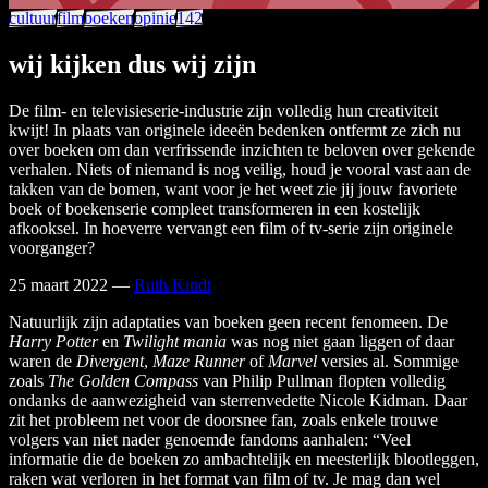
cultuur
film
boeken
opinie
142
wij kijken dus wij zijn
De film- en televisieserie-industrie zijn volledig hun creativiteit
kwijt! In plaats van originele ideeën bedenken ontfermt ze zich nu
over boeken om dan verfrissende inzichten te beloven over gekende
verhalen. Niets of niemand is nog veilig, houd je vooral vast aan de
takken van de bomen, want voor je het weet zie jij jouw favoriete
boek of boekenserie compleet transformeren in een kostelijk
afkooksel. In hoeverre vervangt een film of tv-serie zijn originele
voorganger?
25 maart 2022
—
Ruth Kindt
Natuurlijk zijn adaptaties van boeken geen recent fenomeen. De
Harry Potter
en
Twilight mania
was nog niet gaan liggen of daar
waren de
Divergent
,
Maze Runner
of
Marvel
versies al. Sommige
zoals
The Golden Compass
van Philip Pullman flopten volledig
ondanks de aanwezigheid van sterrenvedette Nicole Kidman. Daar
zit het probleem net voor de doorsnee fan, zoals enkele trouwe
volgers van niet nader genoemde fandoms aanhalen: “Veel
informatie die de boeken zo ambachtelijk en meesterlijk blootleggen,
raken wat verloren in het format van film of tv. Je mag dan wel