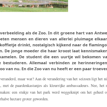
 verbeelding als de Zoo. In dit groene hart van Antw
oeten mensen en dieren van allerlei pluimage elkaar
offietje drinkt, nostalgisch kijkend naar de flamingo’
en. De jonge moeder die haar kroost laat kennismake
kamelen. De student die een uurtje wil bekomen v
 bestuderen. Allemaal verbinden ze herinneringe
o van nu. En die Zoo van nu heeft er een paar troeven
ts veranderd, maar wat? Aan de verandering van het seizoen ligt het ni
n, met de paardenkastanjes als kleurrijke ambassadeurs. Nee, het 
 maken: een stukje van het park werd weggeknipt om het geheel o
erhalve hectare groter geworden.