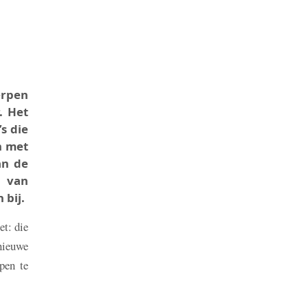
erpen
. Het
s die
n met
an de
n van
 bij.
et: die
nieuwe
pen te