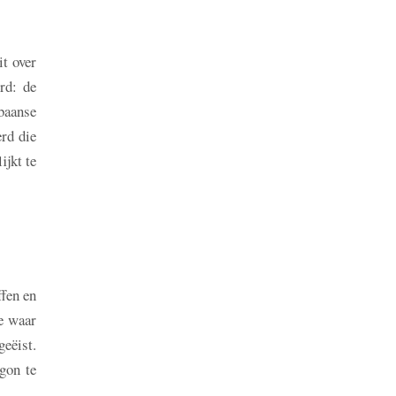
it over
rd: de
baanse
erd die
ijkt te
fen en
e waar
geëist.
gon te