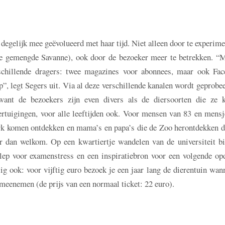
 degelijk mee geëvolueerd met haar tijd. Niet alleen door te experim
de gemengde Savanne), ook door de bezoeker meer te betrekken. “
rschillende dragers: twee magazines voor abonnees, maar ook Fac
p”, legt Segers uit. Via al deze verschillende kanalen wordt geprob
 want de bezoekers zijn even divers als de diersoorten die ze 
ertuigingen, voor alle leeftijden ook. Voor mensen van 83 en mensj
park komen ontdekken en mama’s en papa’s die de Zoo herontdekken 
 dan welkom. Op een kwartiertje wandelen van de universiteit bi
lep voor examenstress en een inspiratiebron voor een volgende opd
 ook: voor vijftig euro bezoek je een jaar lang de dierentuin wan
meenemen (de prijs van een normaal ticket: 22 euro).