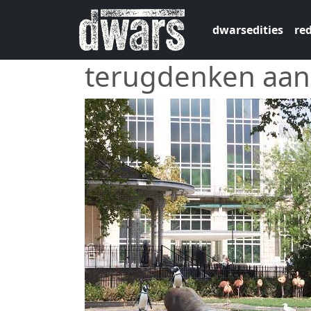
Overslaan en naar de inhoud gaan
dwarsedities
red
terugdenken aan 