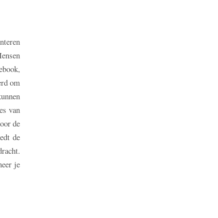
enteren
Mensen
ebook,
eerd om
kunnen
es van
door de
edt de
racht.
neer je