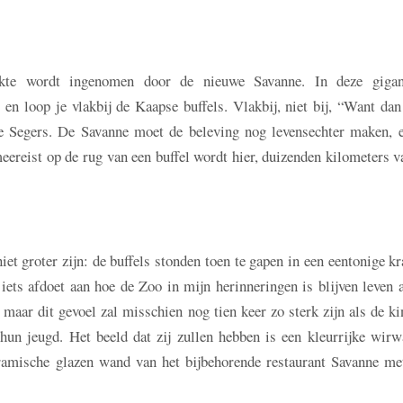
kte wordt ingenomen door de nieuwe Savanne. In deze gigan
n loop je vlakbij de Kaapse buffels. Vlakbij, niet bij, “Want dan
lse Segers. De Savanne moet de beleving nog levensechter maken, 
meereist op de rug van een buffel wordt hier, duizenden kilometers 
et groter zijn: de buffels stonden toen te gapen in een eentonige kr
 iets afdoet aan hoe de Zoo in mijn herinneringen is blijven leven 
aar dit gevoel zal misschien nog tien keer zo sterk zijn als de k
hun jeugd. Het beeld dat zij zullen hebben is een kleurrijke wirw
oramische glazen wand van het bijbehorende restaurant Savanne me