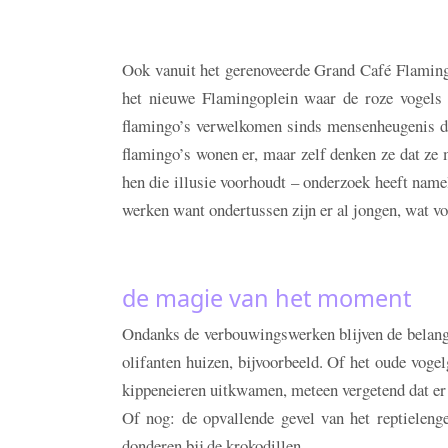
Ook vanuit het gerenoveerde Grand Café Flamingo 
het nieuwe Flamingoplein waar de roze vogels si
flamingo’s verwelkomen sinds mensenheugenis de
flamingo’s wonen er, maar zelf denken ze dat ze m
hen die illusie voorhoudt – onderzoek heeft namel
werken want ondertussen zijn er al jongen, wat voo
de magie van het moment
Ondanks de verbouwingswerken blijven de belangr
olifanten huizen, bijvoorbeeld. Of het oude vog
kippeneieren uitkwamen, meteen vergetend dat er 
Of nog: de opvallende gevel van het reptieleng
donderen bij de krokodillen.