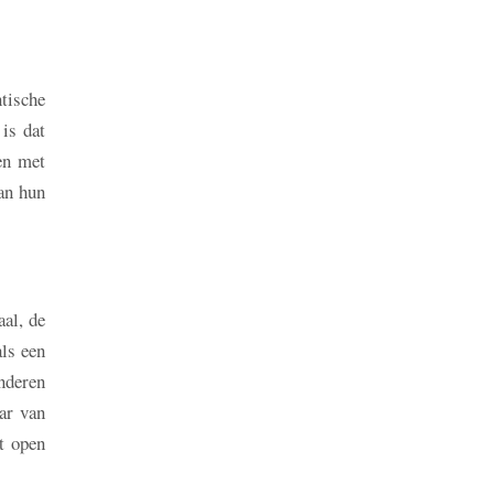
tische
 is dat
en met
van hun
aal, de
als een
inderen
ar van
t open