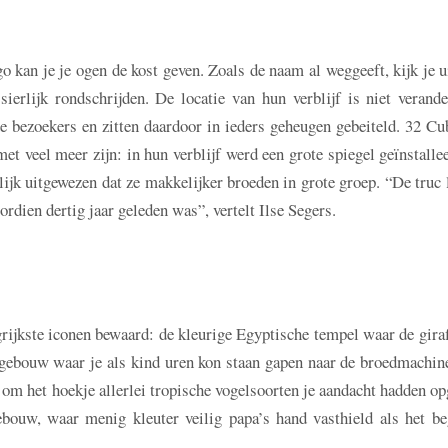
kan je je ogen de kost geven. Zoals de naam al weggeeft, kijk je u
erlijk rondschrijden. De locatie van hun verblijf is niet verande
 bezoekers en zitten daardoor in ieders geheugen gebeiteld. 32 Cu
et veel meer zijn: in hun verblijf werd een grote spiegel geïnstalle
ijk uitgewezen dat ze makkelijker broeden in grote groep. “De truc l
rdien dertig jaar geleden was”, vertelt Ilse Segers.
ijkste iconen bewaard: de kleurige Egyptische tempel waar de giraf
elgebouw waar je als kind uren kon staan gapen naar de broedmachin
om het hoekje allerlei tropische vogelsoorten je aandacht hadden op
ebouw, waar menig kleuter veilig papa’s hand vasthield als het be