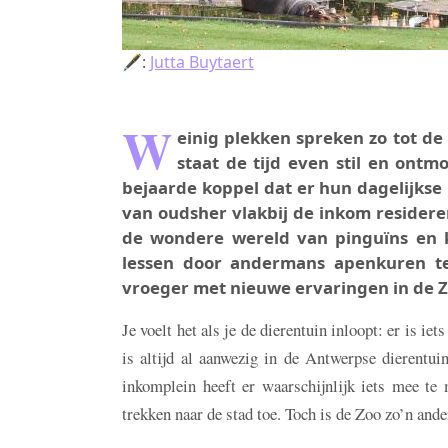
🖋:
Jutta Buytaert
W
einig plekken spreken zo tot de
staat de tijd even stil en ontm
bejaarde koppel dat er hun dagelijkse k
van oudsher vlakbij de inkom resider
de wondere wereld van pinguïns en 
lessen door andermans apenkuren te
vroeger met nieuwe ervaringen in de Zo
Je voelt het als je de dierentuin inloopt: er is ie
is altijd al aanwezig in de Antwerpse dierentui
inkomplein heeft er waarschijnlijk iets mee te
trekken naar de stad toe. Toch is de Zoo zo’n and