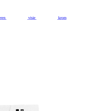
eren
visie
krom