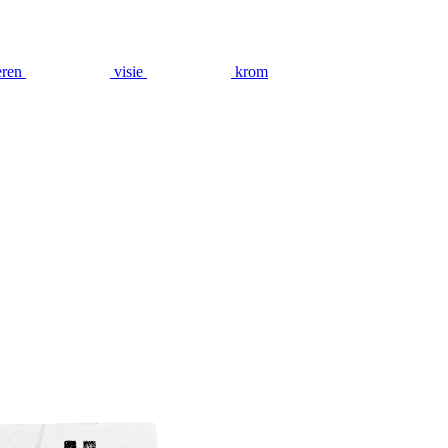
eren
visie
krom