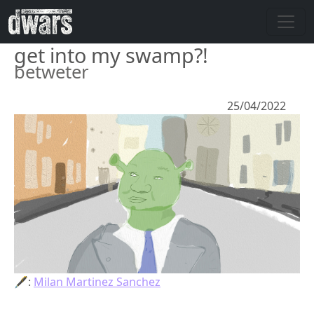
Overslaan en naar de inhoud gaan
get into my swamp?!
betweter
25/04/2022
🖋:
Milan Martinez Sanchez